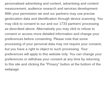
personalised advertising and content, advertising and content
“CATANZARO Una prima volta destinata a lasciare un segno nella storia
measurement, audience research and services development.
della città. Catanzaro oggi celebra il suo primo Pride: colori, musica…
With your permission we and our partners may use precise
08 Agosto, 19:38
geolocation data and identification through device scanning. You
may click to consent to our and our 1733 partners’ processing
«Per Riaprire Hormuz Stop Ad Attacchi E Sanzioni»
as described above. Alternatively you may click to refuse to
“ROMA Per la riapertura dello Stretto di Hormuz l’Iran chiede agli Stati
consent or access more detailed information and change your
Uniti di revocare il blocco navale e le sanzioni contro l’Iran, di…
preferences before consenting.
Please note that some
08 Agosto, 19:27
processing of your personal data may not require your consent,
but you have a right to object to such processing. Your
Diamante, Ecco L’ordinanza Sul Divieto Per I 14enni In Strada
preferences will apply to this website only. You can change your
Senza Accompagnamento
preferences or withdraw your consent at any time by returning
to this site and clicking the "Privacy" button at the bottom of the
“DIAMANTE (COSENZA) Tutela dei minori, contrasto ai fenomeni di
webpage.
disagio e devianza minorile, sicurezza e decoro urbano, fruizione serena
del…
08 Agosto, 18:40
La Denuncia Di Si-Avs Calabria: «Bloccate In Mezzo Al Mare Oltre
500 Persone Dirette Al Corteo No Ponte»
“LAMEZIA TERME Il segretario regionale Sinistra Italiana Avs