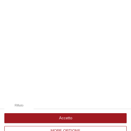
della Calabria, Fernando Pignataro, in una nota ha segnala il ritardo con
il q…
08 Agosto, 18:25
Edizioni provinciali
Catanzaro
Cosenza
Vibo Valentia
Reggio Calabria
Crotone
Rifiuto
Accetto
MORE OPTIONS