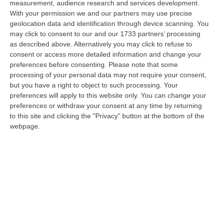
measurement, audience research and services development.
La Magia Di Pinocchio A Panettieri: Il Piccolo Borgo Si Trasforma
With your permission we and our partners may use precise
geolocation data and identification through device scanning. You
In Fiaba – FOTO E VIDEO
may click to consent to our and our 1733 partners’ processing
“È il luogo che più di ogni altro ha saputo costruire il racconto
as described above. Alternatively you may click to refuse to
scenografico di una storia sacra, quella della natività. A Panettieri il P…
consent or access more detailed information and change your
08 Agosto, 16:22
preferences before consenting.
Please note that some
processing of your personal data may not require your consent,
Franz Caruso: «Casa, Giovani E Lavoro Sono Le Sfide Del
but you have a right to object to such processing. Your
Riformismo Di Oggi»
preferences will apply to this website only. You can change your
preferences or withdraw your consent at any time by returning
“COSENZA «Cosenza saprà rispondere positivamente alla raccolta firme
to this site and clicking the "Privacy" button at the bottom of the
promossa da Avanti PSI, perché gli obiettivi che la animano mettono al…
webpage.
08 Agosto, 16:00
Fondi Migranti, I Legali Dopo La Sentenza: «Chi Ha Aiutato L’Italia
Dovrà Pagare Le Spese Della Solidarietà Sociale»
“Con la sentenza n° 129 del 2026, la seconda sezione giurisdizionale
centrale di appello della Corte dei Conti, il 06 agosto 2026 ha messo l…
08 Agosto, 15:54