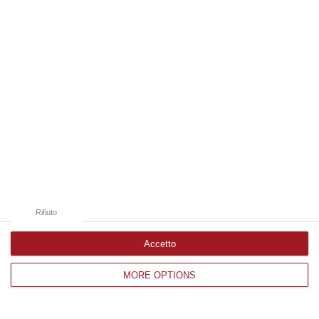
Edizioni provinciali
Catanzaro
Cosenza
Vibo Valentia
Reggio Calabria
Crotone
Rifiuto
Accetto
MORE OPTIONS
Corriere delle Calabria è una testata giornalistica di News&Com S.r.l
©2012-
-2026. Tutti i diritti riservati.
P.IVA. 03199620794, Via del mare 6/G, S.Eufemia, Lamezia Terme