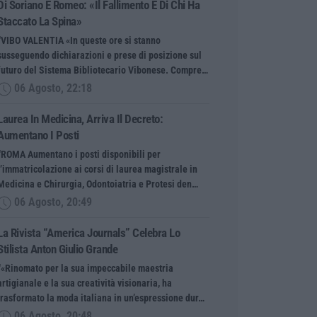
Di Soriano E Romeo: «Il Fallimento È Di Chi Ha
Staccato La Spina»
“VIBO VALENTIA «In queste ore si stanno
susseguendo dichiarazioni e prese di posizione sul
futuro del Sistema Bibliotecario Vibonese. Compre…
06 Agosto, 22:18
Laurea In Medicina, Arriva Il Decreto:
Aumentano I Posti
“ROMA Aumentano i posti disponibili per
l’immatricolazione ai corsi di laurea magistrale in
Medicina e Chirurgia, Odontoiatria e Protesi den…
06 Agosto, 20:49
La Rivista “America Journals” Celebra Lo
Stilista Anton Giulio Grande
“«Rinomato per la sua impeccabile maestria
artigianale e la sua creatività visionaria, ha
trasformato la moda italiana in un’espressione dur…
06 Agosto, 20:48