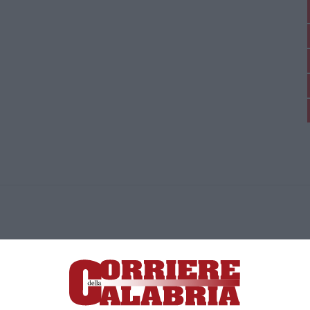
ica di News&Com S.r.l ©2012-
-2026. Tutti i diritti riservati.
ia, Lamezia Terme (CZ)
irettore responsabile Paola Militano |
Privacy