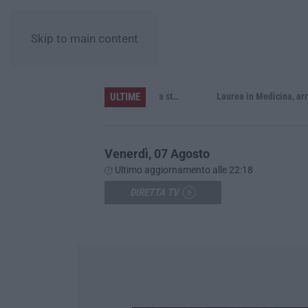
Skip to main content
ULTIME
Sistema bibliotecario vibonese, la dura replica di Soriano e Romeo: «Il fallimento è di chi ha staccato la spina»
Laurea in Medicina, arriva il decreto:
Venerdì, 07 Agosto
Ultimo aggiornamento alle 22:18
DIRETTA TV