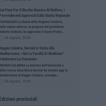
Dai Piani Per Il Rischio Sismico Al Welfare, I
Provvedimenti Approvati Dalla Giunta Regionale
“CATANZARO La Giunta della Regione Calabria,
nella seduta odierna, su proposta del presidente
Roberto Occhiuto, ha approvato il nuovo Protoc…
06 Agosto, 20:03
Reggio Calabria, Bernini In Visita Alla
Mediterranea: «Qui La Facoltà Di Medicina?
Valuteremo La Domanda»
“REGGIO CALABRIA La ministra dell’Università e
della ricerca Anna Maria Bernini ha visitato oggi la
Mediterranea di Reggio Calabria, accompa…
06 Agosto, 19:49
Edizioni provinciali