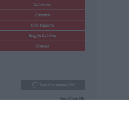
Catanzaro
Cosenza
Vibo Valentia
Reggio Calabria
Crotone
Vuoi fare pubblicità?
News&Com SRL
Telefono:
0968-53665
Email:
newsandcom@gmail.com