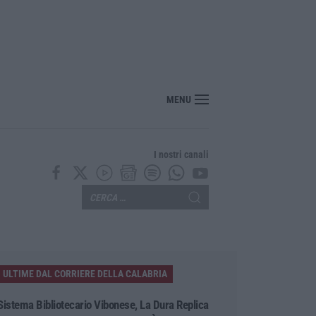
“America Journals” celebra lo stilista Anton Giulio Grande
MENU
I nostri canali
ULTIME DAL CORRIERE DELLA CALABRIA
Sistema Bibliotecario Vibonese, La Dura Replica