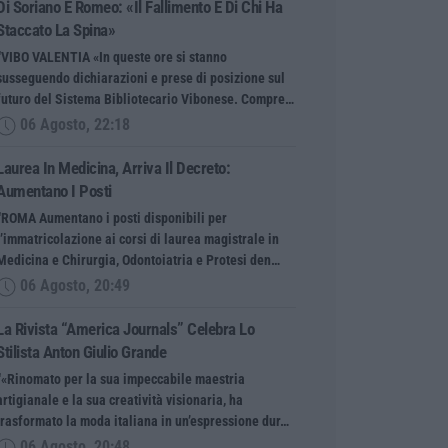
Di Soriano E Romeo: «Il Fallimento È Di Chi Ha
Staccato La Spina»
“VIBO VALENTIA «In queste ore si stanno
susseguendo dichiarazioni e prese di posizione sul
futuro del Sistema Bibliotecario Vibonese. Compre…
06 Agosto, 22:18
Laurea In Medicina, Arriva Il Decreto:
Aumentano I Posti
“ROMA Aumentano i posti disponibili per
l’immatricolazione ai corsi di laurea magistrale in
Medicina e Chirurgia, Odontoiatria e Protesi den…
06 Agosto, 20:49
La Rivista “America Journals” Celebra Lo
Stilista Anton Giulio Grande
“«Rinomato per la sua impeccabile maestria
artigianale e la sua creatività visionaria, ha
trasformato la moda italiana in un’espressione dur…
06 Agosto, 20:48