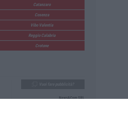
Catanzaro
Cosenza
Vibo Valentia
Reggio Calabria
Crotone
Vuoi fare pubblicità?
News&Com SRL
Telefono:
0968-53665
Email:
newsandcom@gmail.com