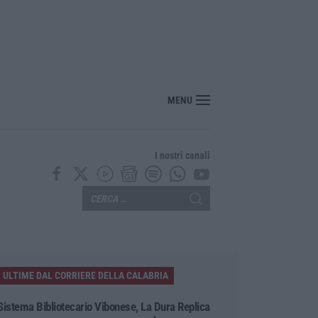
“America Journals” celebra lo stilista Anton Giulio Grande
MENU
I nostri canali
ULTIME DAL CORRIERE DELLA CALABRIA
Sistema Bibliotecario Vibonese, La Dura Replica