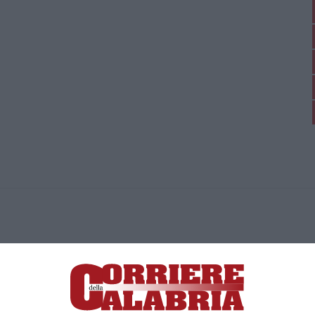
ica di News&Com S.r.l ©2012-
-2026. Tutti i diritti riservati.
ia, Lamezia Terme (CZ)
irettore responsabile Paola Militano |
Privacy