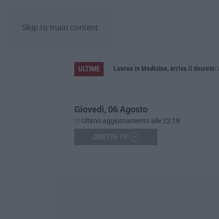
Skip to main content
ULTIME
Sistema bibliotecario vibonese, la dura replica di Soriano e Romeo: «Il fallimento è di chi ha staccato la spina»
Laurea in Medicina, arriva il decreto:
Giovedì, 06 Agosto
Ultimo aggiornamento alle 22:18
DIRETTA TV