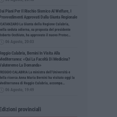
Dai Piani Per Il Rischio Sismico Al Welfare, I
Provvedimenti Approvati Dalla Giunta Regionale
“CATANZARO La Giunta della Regione Calabria,
nella seduta odierna, su proposta del presidente
Roberto Occhiuto, ha approvato il nuovo Protoc…
06 Agosto, 20:03
Reggio Calabria, Bernini In Visita Alla
Mediterranea: «Qui La Facoltà Di Medicina?
Valuteremo La Domanda»
“REGGIO CALABRIA La ministra dell’Università e
della ricerca Anna Maria Bernini ha visitato oggi la
Mediterranea di Reggio Calabria, accompa…
06 Agosto, 19:49
Edizioni provinciali