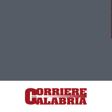
ica di News&Com S.r.l ©2012-
-2026. Tutti i diritti riservati.
ia, Lamezia Terme (CZ)
irettore responsabile Paola Militano |
Privacy