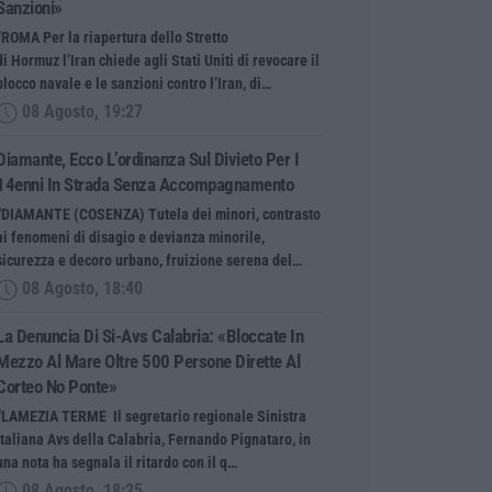
Sanzioni»
“ROMA Per la riapertura dello Stretto
di Hormuz l’Iran chiede agli Stati Uniti di revocare il
blocco navale e le sanzioni contro l’Iran, di…
08 Agosto, 19:27
Diamante, Ecco L’ordinanza Sul Divieto Per I
14enni In Strada Senza Accompagnamento
“DIAMANTE (COSENZA) Tutela dei minori, contrasto
ai fenomeni di disagio e devianza minorile,
sicurezza e decoro urbano, fruizione serena del…
08 Agosto, 18:40
La Denuncia Di Si-Avs Calabria: «Bloccate In
Mezzo Al Mare Oltre 500 Persone Dirette Al
Corteo No Ponte»
“LAMEZIA TERME Il segretario regionale Sinistra
Italiana Avs della Calabria, Fernando Pignataro, in
una nota ha segnala il ritardo con il q…
08 Agosto, 18:25