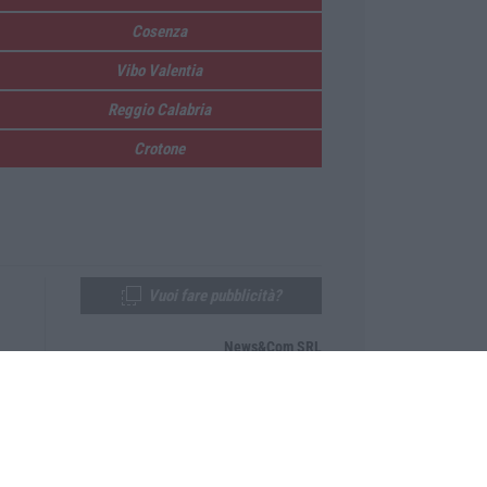
Cosenza
Vibo Valentia
Reggio Calabria
Crotone
Vuoi fare pubblicità?
News&Com SRL
Telefono:
0968-53665
Email:
newsandcom@gmail.com