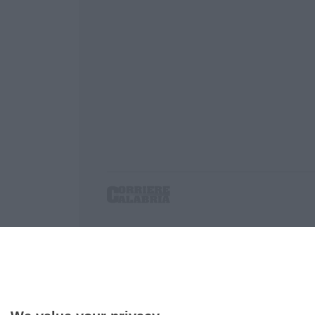
Corriere delle Calabria è una testata giornalist
P.IVA. 03199620794, Via del mare 6/G, S.Eufem
Iscrizione tribunale di Lamezia Terme 5/2011 - D
Effettua una ricerca sul Corriere delle Calabria