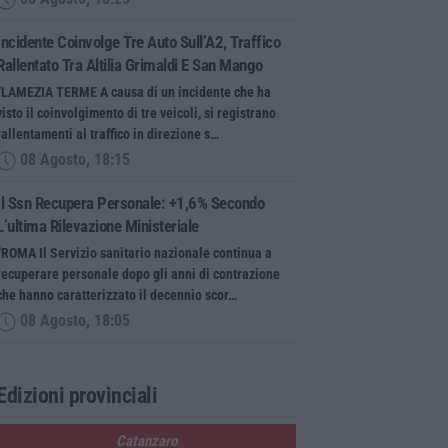
Incidente Coinvolge Tre Auto Sull’A2, Traffico
Rallentato Tra Altilia Grimaldi E San Mango
“LAMEZIA TERME A causa di un incidente che ha
visto il coinvolgimento di tre veicoli, si registrano
rallentamenti al traffico in direzione s…
08 Agosto, 18:15
Il Ssn Recupera Personale: +1,6% Secondo
L’ultima Rilevazione Ministeriale
“ROMA Il Servizio sanitario nazionale continua a
recuperare personale dopo gli anni di contrazione
che hanno caratterizzato il decennio scor…
08 Agosto, 18:05
Edizioni provinciali
Catanzaro