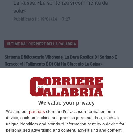
La Russa: «La sentenza si commenta da
sola»
Pubblicato il: 19/01/24 – 7:27
ULTIME DAL CORRIERE DELLA CALABRIA
Sistema Bibliotecario Vibonese, La Dura Replica Di Soriano E
Romeo: «Il Fallimento È Di Chi Ha Staccato La Spina»
“VIBO VALENTIA «In queste ore si stanno susseguendo dichiarazioni e
prese di posizione sul futuro del Sistema Bibliotecario Vibonese.
Compre…
06 Agosto, 22:18
We value your privacy
Laurea In Medicina, Arriva Il Decreto: Aumentano I Posti
We and our
partners
store and/or access information on a
“ROMA Aumentano i posti disponibili per l’immatricolazione ai corsi di
device, such as cookies and process personal data, such as
laurea magistrale in Medicina e Chirurgia, Odontoiatria e Protesi den…
unique identifiers and standard information sent by a device for
06 Agosto, 20:49
personalised advertising and content, advertising and content