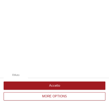
Edizioni provinciali
Catanzaro
Cosenza
Vibo Valentia
Reggio Calabria
Crotone
Rifiuto
Accetto
MORE OPTIONS
Corriere delle Calabria è una testata giornalistica di News&Com S.r.l
©2012-
-2026. Tutti i diritti riservati.