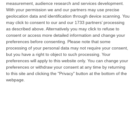
measurement, audience research and services development.
La Rivista “America Journals” Celebra Lo Stilista Anton Giulio
With your permission we and our partners may use precise
Grande
geolocation data and identification through device scanning. You
“«Rinomato per la sua impeccabile maestria artigianale e la sua
may click to consent to our and our 1733 partners’ processing
creatività visionaria, ha trasformato la moda italiana in un’espressione
as described above. Alternatively you may click to refuse to
dur…
consent or access more detailed information and change your
preferences before consenting.
Please note that some
06 Agosto, 20:48
processing of your personal data may not require your consent,
but you have a right to object to such processing. Your
Dai Piani Per Il Rischio Sismico Al Welfare, I Provvedimenti
preferences will apply to this website only. You can change your
Approvati Dalla Giunta Regionale
preferences or withdraw your consent at any time by returning
“CATANZARO La Giunta della Regione Calabria, nella seduta odierna, su
to this site and clicking the "Privacy" button at the bottom of the
proposta del presidente Roberto Occhiuto, ha approvato il nuovo Protoc…
webpage.
06 Agosto, 20:03
Reggio Calabria, Bernini In Visita Alla Mediterranea: «Qui La
Facoltà Di Medicina? Valuteremo La Domanda»
“REGGIO CALABRIA La ministra dell’Università e della ricerca Anna Maria
Bernini ha visitato oggi la Mediterranea di Reggio Calabria, accompa…
06 Agosto, 19:49