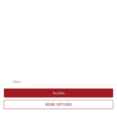
Edizioni provinciali
Catanzaro
Cosenza
Vibo Valentia
Reggio Calabria
Crotone
Rifiuto
Accetto
MORE OPTIONS
Corriere delle Calabria è una testata giornalistica di News&Com S.r.l
©2012-
-2026. Tutti i diritti riservati.