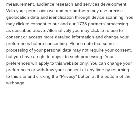
08 Agosto, 18:15
measurement, audience research and services development.
With your permission we and our partners may use precise
Il Ssn Recupera Personale: +1,6% Secondo L’ultima Rilevazione
geolocation data and identification through device scanning. You
Ministeriale
may click to consent to our and our 1733 partners’ processing
as described above. Alternatively you may click to refuse to
“ROMA Il Servizio sanitario nazionale continua a recuperare personale
consent or access more detailed information and change your
dopo gli anni di contrazione che hanno caratterizzato il decennio scor…
preferences before consenting.
Please note that some
08 Agosto, 18:05
processing of your personal data may not require your consent,
but you have a right to object to such processing. Your
’Ndrangheta, Il Bigliettino Dal Carcere Per Il Controllo Dei Boschi.
preferences will apply to this website only. You can change your
«Dovevamo Rispettare Mallamace»
preferences or withdraw your consent at any time by returning
“CATANZARO Un piccolo foglio che arriva dal carcere e diventa, nel
to this site and clicking the "Privacy" button at the bottom of the
racconto del collaboratore di giustizia, una sorta di lasciapassare. Rocc…
webpage.
08 Agosto, 18:01
Dall’inferno Di Marcinelle Alla Sicurezza Di Oggi, Un Monito
Inascoltato Che Dura Da 70 Anni
“Il disastro di Marcinelle, avvenuto settant’anni orsono, l’8 agosto 1956,
nella miniera Bois du Cazier in Belgio, che provocò la morte di 2…
08 Agosto, 17:20