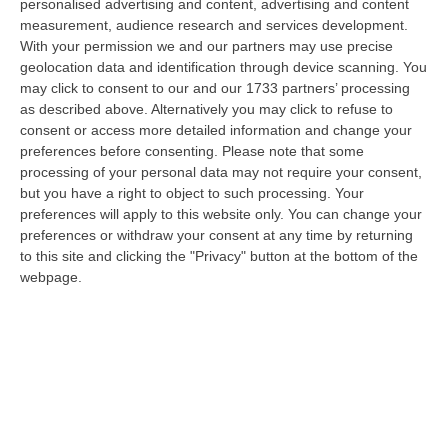
personalised advertising and content, advertising and content
07 Agosto, 18:57
measurement, audience research and services development.
With your permission we and our partners may use precise
Alto Tirreno Cosentino, Incendi Alimentati Da Caldo E Vento:
geolocation data and identification through device scanning. You
Fiamme Anche A Verbicaro
may click to consent to our and our 1733 partners’ processing
“Numerosi incendi sono in corso nella zona dell’Alto Tirreno cosentino,
as described above. Alternatively you may click to refuse to
favoriti dalle alte temperature e dal vento che stanno rendendo part…
consent or access more detailed information and change your
07 Agosto, 18:57
preferences before consenting.
Please note that some
processing of your personal data may not require your consent,
Leucemia Mieloide Acuta, Da Una Ricerca Nuove Terapie Per
but you have a right to object to such processing. Your
Superare La Resistenza Ai Farmaci
preferences will apply to this website only. You can change your
preferences or withdraw your consent at any time by returning
“ROMA I farmaci mirati contro la mutazione di FLT3 nella leucemia
to this site and clicking the "Privacy" button at the bottom of the
mieloide acuta (Lma) uccidono le cellule tumorali attivando la
webpage.
ferroptosi…
07 Agosto, 18:43
Musica D’autore E Desideri Sotto Le Stelle, La “Notte Dei Falò”
Torna A Schiavonea
“CORIGLIANO ROSSANOLa spiaggia di Schiavonea a Corigliano-Rossano
nella notte di San Lorenzo ospita la seconda edizione della “Notte dei
Fal…