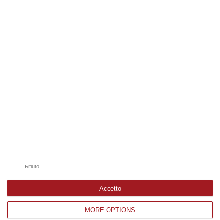
07 Agosto, 18:19
Edizioni provinciali
Catanzaro
Cosenza
Vibo Valentia
Reggio Calabria
Crotone
Rifiuto
Accetto
MORE OPTIONS