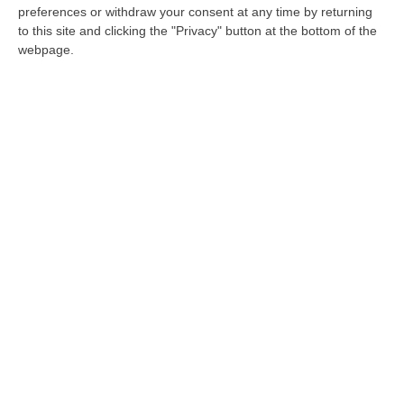
preferences or withdraw your consent at any time by returning
cosche: sono 160 solo nella nostra terra, ma
to this site and clicking the "Privacy" button at the bottom of the
al Nord ne…
webpage.
Pubblicato il: 02/02/20 – 19:57
Al via in Calabria la “Call for The Economy
of Francesco”: concorso per idee di
economia sociale