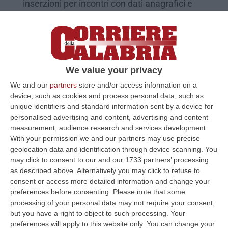
inserzioni per incontri con dati anagrafici e
numero cellulare della d…
Pubblicato il: 02/09/20 – 10:22
We value your privacy
We and our
partners
store and/or access information on a
device, such as cookies and process personal data, such as
unique identifiers and standard information sent by a device for
personalised advertising and content, advertising and content
measurement, audience research and services development.
With your permission we and our partners may use precise
geolocation data and identification through device scanning. You
may click to consent to our and our 1733 partners’ processing
as described above. Alternatively you may click to refuse to
Calabria e non solo, ecco il “catasto” della
consent or access more detailed information and change your
‘ndrangheta
preferences before consenting.
Please note that some
processing of your personal data may not require your consent,
L’apertura dell’anno giudiziario in tutt’Italia
but you have a right to object to such processing. Your
ha confermato la forza e il radicamento delle
preferences will apply to this website only. You can change your