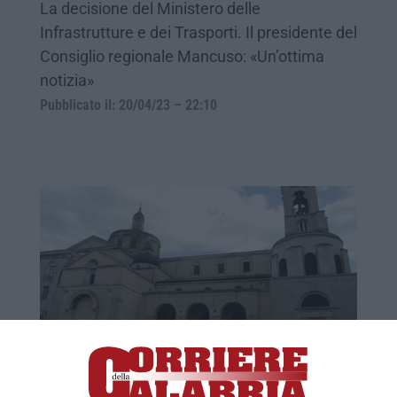
La decisione del Ministero delle
Infrastrutture e dei Trasporti. Il presidente del
Consiglio regionale Mancuso: «Un’ottima
notizia»
Pubblicato il: 20/04/23 – 22:10
Duomo di Catanzaro, pubblicato il bando
per la progettazione