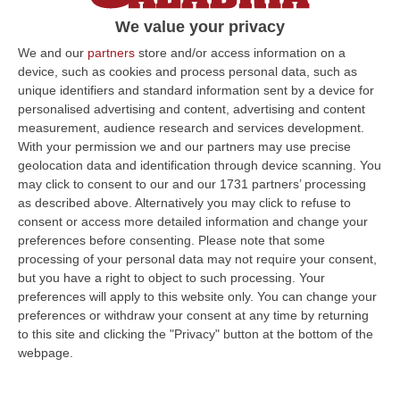
Il 17 settembre dovranno pervenire le
We value your privacy
offerte. La relazione dei tecnici: «La
We and our
partners
store and/or access information on a
cattedrale versa in condizioni critiche»
device, such as cookies and process personal data, such as
unique identifiers and standard information sent by a device for
Pubblicato il: 08/08/21 – 9:31
personalised advertising and content, advertising and content
measurement, audience research and services development.
With your permission we and our partners may use precise
geolocation data and identification through device scanning. You
ULTIME DAL CORRIERE DELLA CALABRIA
may click to consent to our and our 1731 partners’ processing
as described above. Alternatively you may click to refuse to
Dl Sicurezza-Migranti Approvato Alla Camera: È Legge
consent or access more detailed information and change your
“ROMA La Camera ha approvato in via definitiva il decreto legge
preferences before consenting.
Please note that some
sicurezza-migranti con 165 voti a favore e 80 contro. Nel contenuto,
processing of your personal data may not require your consent,
introdu…
but you have a right to object to such processing. Your
06 Agosto, 7:38
preferences will apply to this website only. You can change your
preferences or withdraw your consent at any time by returning
Dal Carcere La Regia Della Coca Per Roma: Le Direttive Via Chat,
to this site and clicking the "Privacy" button at the bottom of the
Il Carico A Bagnara E L’imprevisto Dell’incidente
webpage.
“REGGIO CALABRIA Dieci chili di cocaina diretti nella Capitale e affidati a
un corriere guidato a distanza. Un’operazione di narcotraffico s…