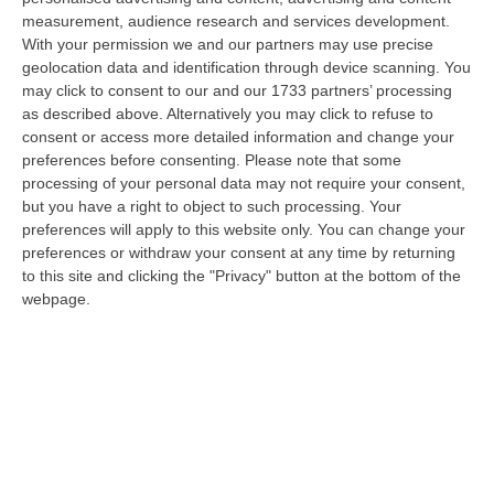
06 Agosto, 20:49
measurement, audience research and services development.
With your permission we and our partners may use precise
La Rivista “America Journals” Celebra Lo Stilista Anton Giulio
geolocation data and identification through device scanning. You
Grande
may click to consent to our and our 1733 partners’ processing
“«Rinomato per la sua impeccabile maestria artigianale e la sua
as described above. Alternatively you may click to refuse to
creatività visionaria, ha trasformato la moda italiana in un’espressione
consent or access more detailed information and change your
dur…
preferences before consenting.
Please note that some
processing of your personal data may not require your consent,
06 Agosto, 20:48
but you have a right to object to such processing. Your
preferences will apply to this website only. You can change your
Dai Piani Per Il Rischio Sismico Al Welfare, I Provvedimenti
preferences or withdraw your consent at any time by returning
Approvati Dalla Giunta Regionale
to this site and clicking the "Privacy" button at the bottom of the
“CATANZARO La Giunta della Regione Calabria, nella seduta odierna, su
webpage.
proposta del presidente Roberto Occhiuto, ha approvato il nuovo Protoc…
06 Agosto, 20:03
Reggio Calabria, Bernini In Visita Alla Mediterranea: «Qui La
Facoltà Di Medicina? Valuteremo La Domanda»
“REGGIO CALABRIA La ministra dell’Università e della ricerca Anna Maria
Bernini ha visitato oggi la Mediterranea di Reggio Calabria, accompa…
06 Agosto, 19:49