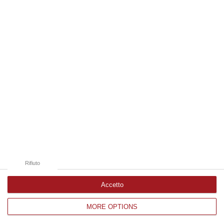
Edizioni provinciali
Catanzaro
Cosenza
Vibo Valentia
Reggio Calabria
Crotone
Rifiuto
Accetto
MORE OPTIONS
Corriere delle Calabria è una testata giornalistica di News&Com S.r.l