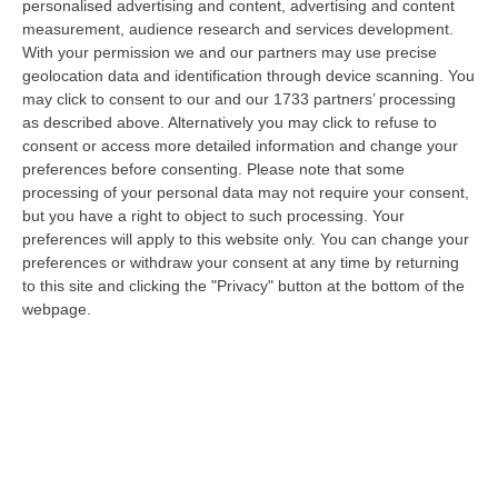
personalised advertising and content, advertising and content
diffusione delle sostanze stupefacenti condotta dai Carabinieri della…
measurement, audience research and services development.
09 Agosto, 7:55
With your permission we and our partners may use precise
geolocation data and identification through device scanning. You
Il Killer Nascosto Nel Buio E La «condanna A Morte» Decisa Dalla
may click to consent to our and our 1733 partners’ processing
Cosca Scalise. Dieci Anni Fa L’omicidio Pagliuso
as described above. Alternatively you may click to refuse to
“LAMEZIA TERME Un foro nella recinzione, un uomo nascosto nel buio e
consent or access more detailed information and change your
tre colpi esplosi in appena due secondi. Francesco Pagliuso non ebbe
preferences before consenting.
Please note that some
ne…
processing of your personal data may not require your consent,
but you have a right to object to such processing. Your
09 Agosto, 7:00
preferences will apply to this website only. You can change your
preferences or withdraw your consent at any time by returning
All’asta Il Pallone Della “mano Di Dio” Di Maradona
to this site and clicking the "Privacy" button at the bottom of the
“ROMA Il pallone con cui Diego Maradona segnò durante la storica
webpage.
vittoria dell’Argentina sull’Inghilterra ai Mondiali del 1986 potrebbe
esse…
08 Agosto, 23:28
Milano, Vannacci Candida Il Generale Burgio
“ROMA “La sfida delle grandi città correremo in tutte le grandi città
Milano, Bologna, Roma e Napoli. Ci presenteremo come Futuro
nazionale…