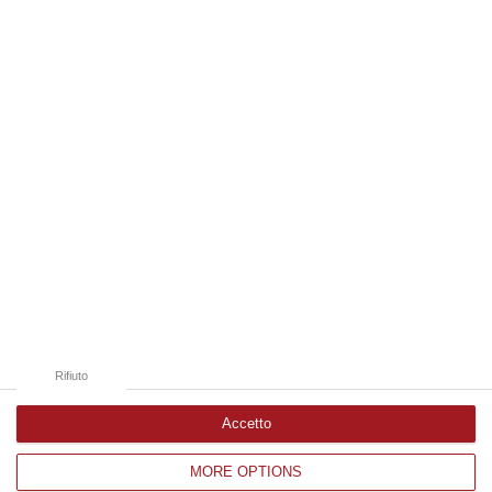
08 Agosto, 22:19
Edizioni provinciali
Catanzaro
Cosenza
Vibo Valentia
Reggio Calabria
Crotone
Rifiuto
Accetto
MORE OPTIONS