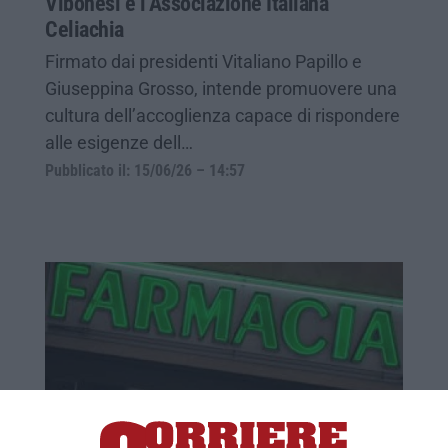
Vibonesi e l’Associazione Italiana
Celiachia
Firmato dai presidenti Vitaliano Papillo e
Giuseppina Grosso, intende promuovere una
cultura dell’accoglienza capace di rispondere
alle esigenze dell…
Pubblicato il: 15/06/26 – 14:57