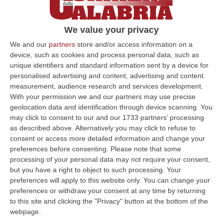
Catanzaro, stop ai prodotti per celiaci dal
15 novembre
We value your privacy
CATANZARO Le farmacie della provincia
We and our
partners
store and/or access information on a
di Catanzaro sono costrette a sospendere
device, such as cookies and process personal data, such as
dal 15 novembre l’erogazione di prodotti per
unique identifiers and standard information sent by a device for
personalised advertising and content, advertising and content
celiaci…
measurement, audience research and services development.
Pubblicato il: 03/10/14 – 12:34
With your permission we and our partners may use precise
geolocation data and identification through device scanning. You
may click to consent to our and our 1733 partners’ processing
as described above. Alternatively you may click to refuse to
ULTIME DAL CORRIERE DELLA CALABRIA
consent or access more detailed information and change your
preferences before consenting.
Please note that some
Il Killer Nascosto Nel Buio E La «condanna A Morte» Decisa Dalla
processing of your personal data may not require your consent,
Cosca Scalise. Dieci Anni Fa L’omicidio Pagliuso
but you have a right to object to such processing. Your
“LAMEZIA TERME Un foro nella recinzione, un uomo nascosto nel buio e
preferences will apply to this website only. You can change your
tre colpi esplosi in appena due secondi. Francesco Pagliuso non ebbe
preferences or withdraw your consent at any time by returning
ne…
to this site and clicking the "Privacy" button at the bottom of the
webpage.
09 Agosto, 7:00