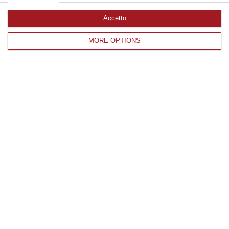
Accetto
Edizioni provinciali
MORE OPTIONS
Catanzaro
Cosenza
Vibo Valentia
Reggio Calabria
Crotone
Corriere delle Calabria è una testata giornalistica di News&Com S.r.l
©2012-
-2026. Tutti i diritti riservati.