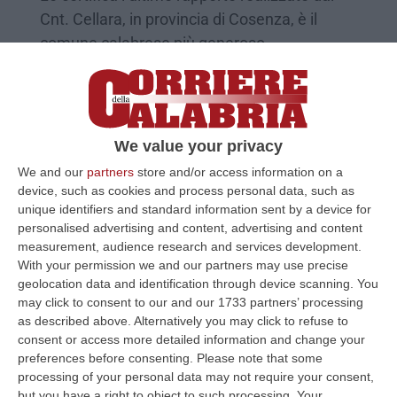
Cnt. Cellara, in provincia di Cosenza, è il
comune calabrese più generoso
Pubblicato il: 11/04/23 – 11:26
We value your privacy
We and our
partners
store and/or access information on a
device, such as cookies and process personal data, such as
unique identifiers and standard information sent by a device for
personalised advertising and content, advertising and content
measurement, audience research and services development.
With your permission we and our partners may use precise
geolocation data and identification through device scanning. You
may click to consent to our and our 1733 partners’ processing
as described above. Alternatively you may click to refuse to
Viola la sorveglianza speciale, arrestato
consent or access more detailed information and change your
un 30enne di Cellara
preferences before consenting.
Please note that some
Il soggetto era già noto alle forze dell’ordine.
processing of your personal data may not require your consent,
but you have a right to object to such processing. Your