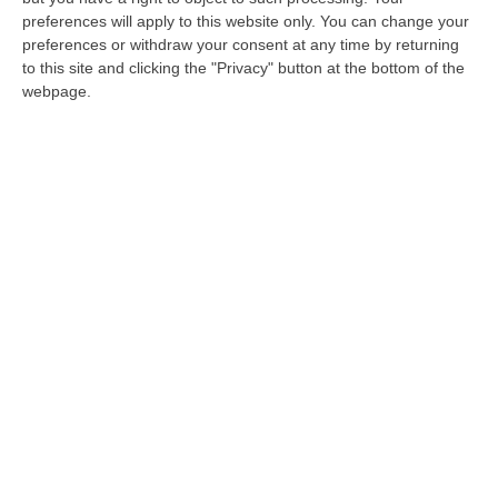
Molteplici anche le violazioni dell’obbligo di
preferences will apply to this website only. You can change your
firma
preferences or withdraw your consent at any time by returning
Pubblicato il: 12/04/21 – 13:37
to this site and clicking the "Privacy" button at the bottom of the
webpage.
ULTIME DAL CORRIERE DELLA CALABRIA
Isola Capo Rizzuto, Sequestrata Discarica Abusiva A Pochi Passi
Dal Centro
“CROTONE Elettrodomestici abbandonati, copertoni, plastica e sacchi di
spazzatura parzialmente dati alle fiamme. È questo lo scenario di gra…
07 Agosto, 7:47
Ponte, I Prossimi Step: Nuova Delibera Cipess E Corte Dei Conti
“ROMA Nuovo tassello nell’iter autorizzativo del Ponte sullo Stretto di
Messina. L’Assemblea generale del Consiglio Superiore dei Lavori Pub…
07 Agosto, 7:02
Sanità, La “stretta” Sui Conti: Più Controlli, Bilanci Digitali E Regole