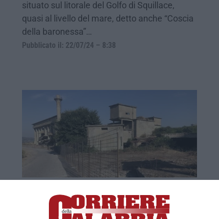
situato sul litorale del Golfo di Squillace,
quasi al livello del mare, detto anche “Coscia
della baronessa”…
Pubblicato il: 22/07/24 – 8:38
Catanzaro, «la bonifica del cementificio è
a un punto morto»
L’associazione Cambiavento: «Ad un anno