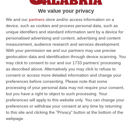
dalle promesse farlocche di Abramo nulla è
We value your privacy
stato fatto. E la salute dei cittadini è a
We and our
partners
store and/or access information on a
rischio»
device, such as cookies and process personal data, such as
Pubblicato il: 04/06/21 – 11:26
unique identifiers and standard information sent by a device for
personalised advertising and content, advertising and content
measurement, audience research and services development.
With your permission we and our partners may use precise
ULTIME DAL CORRIERE DELLA CALABRIA
geolocation data and identification through device scanning. You
may click to consent to our and our 1733 partners’ processing
Investimenti Sostenibili 4.0, 448 Milioni Per Le Imprese Del Sud
as described above. Alternatively you may click to refuse to
consent or access more detailed information and change your
“Quattrocentoquarantotto milioni di euro per sostenere gli investimenti
preferences before consenting.
Please note that some
innovativi e sostenibili delle imprese del Mezzogiorno, Calabria com…
processing of your personal data may not require your consent,
08 Agosto, 12:29
but you have a right to object to such processing. Your
preferences will apply to this website only. You can change your
Elettricista Morto Folgorato A Calanna, Disposta L’autopsia:
preferences or withdraw your consent at any time by returning
Sequestrato Il Furgone Della Ditta
to this site and clicking the "Privacy" button at the bottom of the
“REGGIO CALABRIA La Procura della Repubblica di Reggio Calabria ha
webpage.
disposto l’autopsia sul corpo di Antonino Fabio Calabrò, l’elettricista d…
08 Agosto, 12:09