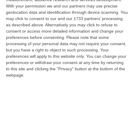
Razionalizzazione Della Spesa Sanitaria E Acquisti Sotto Controllo.
With your permission we and our partners may use precise
La Strategia “anti-Sprechi” Della Regione
geolocation data and identification through device scanning. You
“CATANZARO La razionalizzazione della spesa sanitaria passa dalla
may click to consent to our and our 1733 partners’ processing
centralizzazione degli acquisti. È una delle direttrici individuate dalla…
as described above. Alternatively you may click to refuse to
09 Agosto, 14:37
consent or access more detailed information and change your
preferences before consenting.
Please note that some
Un’altra Tragedia Sulle Strade Vibonesi, Incidente Tra Zambrone E
processing of your personal data may not require your consent,
Briatico: Muore Una Donna, Diversi Feriti
but you have a right to object to such processing. Your
preferences will apply to this website only. You can change your
“VIBO VALENTIA Ancora sangue sulle strade vibonesi. Questa mattina un
preferences or withdraw your consent at any time by returning
altro tragico incidente è avvenuto sulla ex statale 522 tra Zambrone e…
to this site and clicking the "Privacy" button at the bottom of the
09 Agosto, 13:34
webpage.
La Notte Del Mare Stasera Su Rai 2, La Calabria E Il Mediterraneo
Protagonisti Dal Castello Murat Di Pizzo
“PIZZO Il blu della Calabria, le sue coste, il Mediterraneo e soprattutto le
tante voci che ogni giorno raccontano, studiano, proteggono e v…
09 Agosto, 12:52