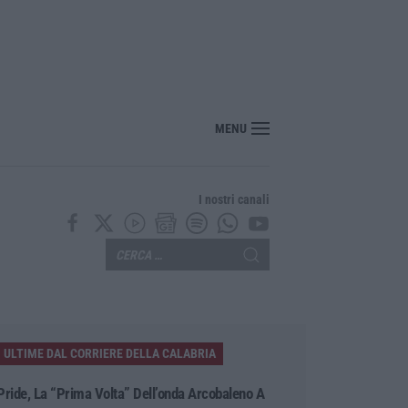
ecco l’ordinanza sul divieto per i 14enni in strada senza accompagnamento
MENU
I nostri canali
ULTIME DAL CORRIERE DELLA CALABRIA
Pride, La “prima Volta” Dell’onda Arcobaleno A