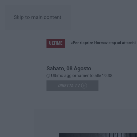
Skip to main content
ULTIME
Pride, la “prima volta” dell’onda arcobaleno a Catanzaro. In migliaia in marcia per i diritti e la libertà – FOTO
«Per riaprire Hormuz stop ad attacchi
Sabato, 08 Agosto
Ultimo aggiornamento alle 19:38
DIRETTA TV