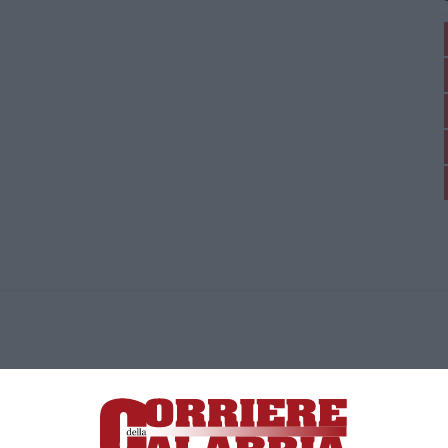
ica di News&Com S.r.l ©2012-
-2026. Tutti i diritti riservati.
ia, Lamezia Terme (CZ)
irettore responsabile Paola Militano |
Privacy