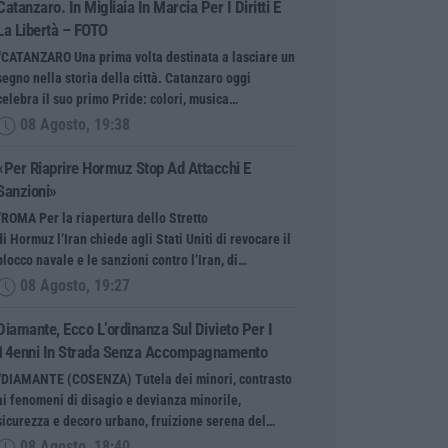
Catanzaro. In Migliaia In Marcia Per I Diritti E
La Libertà – FOTO
“CATANZARO Una prima volta destinata a lasciare un
segno nella storia della città. Catanzaro oggi
celebra il suo primo Pride: colori, musica…
08 Agosto, 19:38
«Per Riaprire Hormuz Stop Ad Attacchi E
Sanzioni»
“ROMA Per la riapertura dello Stretto
di Hormuz l’Iran chiede agli Stati Uniti di revocare il
blocco navale e le sanzioni contro l’Iran, di…
08 Agosto, 19:27
Diamante, Ecco L’ordinanza Sul Divieto Per I
14enni In Strada Senza Accompagnamento
“DIAMANTE (COSENZA) Tutela dei minori, contrasto
ai fenomeni di disagio e devianza minorile,
sicurezza e decoro urbano, fruizione serena del…
08 Agosto, 18:40