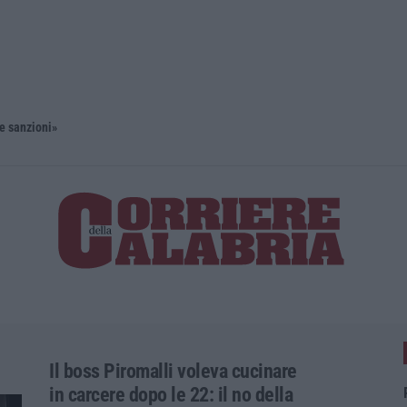
 e sanzioni»
Diamante, 
Il boss Piromalli voleva cucinare
in carcere dopo le 22: il no della