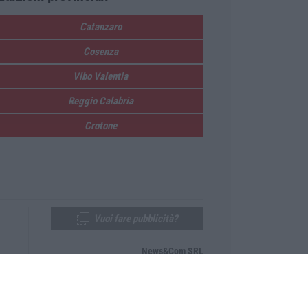
Catanzaro
Cosenza
Vibo Valentia
Reggio Calabria
Crotone
Vuoi fare pubblicità?
News&Com SRL
Telefono:
0968-53665
Email:
newsandcom@gmail.com