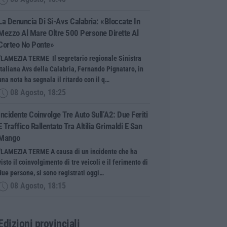
La Denuncia Di Si-Avs Calabria: «Bloccate In
Mezzo Al Mare Oltre 500 Persone Dirette Al
Corteo No Ponte»
“LAMEZIA TERME Il segretario regionale Sinistra
Italiana Avs della Calabria, Fernando Pignataro, in
una nota ha segnala il ritardo con il q…
08 Agosto, 18:25
Incidente Coinvolge Tre Auto Sull’A2: Due Feriti
E Traffico Rallentato Tra Altilia Grimaldi E San
Mango
“LAMEZIA TERME A causa di un incidente che ha
visto il coinvolgimento di tre veicoli e il ferimento di
due persone, si sono registrati oggi…
08 Agosto, 18:15
Edizioni provinciali