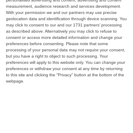
dur…
measurement, audience research and services development.
06 Agosto, 20:48
With your permission we and our partners may use precise
geolocation data and identification through device scanning. You
Dai Piani Per Il Rischio Sismico Al Welfare, I Provvedimenti
may click to consent to our and our 1731 partners’ processing
Approvati Dalla Giunta Regionale
as described above. Alternatively you may click to refuse to
consent or access more detailed information and change your
“CATANZARO La Giunta della Regione Calabria, nella seduta odierna, su
preferences before consenting.
Please note that some
proposta del presidente Roberto Occhiuto, ha approvato il nuovo Protoc…
processing of your personal data may not require your consent,
06 Agosto, 20:03
but you have a right to object to such processing. Your
preferences will apply to this website only. You can change your
Reggio Calabria, Bernini In Visita Alla Mediterranea: «Qui La
preferences or withdraw your consent at any time by returning
Facoltà Di Medicina? Valuteremo La Domanda»
to this site and clicking the "Privacy" button at the bottom of the
“REGGIO CALABRIA La ministra dell’Università e della ricerca Anna Maria
webpage.
Bernini ha visitato oggi la Mediterranea di Reggio Calabria, accompa…
06 Agosto, 19:49
L’estate Di Sangue Sulle Strade Vibonesi, Le Vite Spezzate Di
Carmelo E Andrea E Una Provincia Sotto Shock
“VIBO VALENTIA Carmelo aveva 27 anni, Andrea solo 23. Due giovani vite
spezzate, famiglie e comunità sconvolte in una drammatica scia di san…