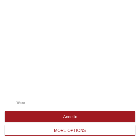
06 Agosto, 19:10
Edizioni provinciali
Catanzaro
Cosenza
Vibo Valentia
Reggio Calabria
Crotone
Rifiuto
Accetto
MORE OPTIONS
Corriere delle Calabria è una testata giornalistica di News&Com S.r.l