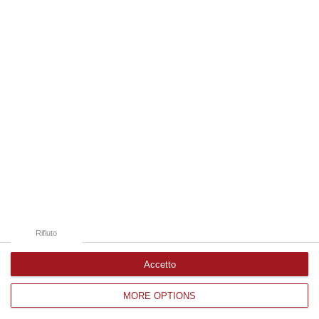
07 Agosto, 19:34
Edizioni provinciali
Catanzaro
Cosenza
Vibo Valentia
Reggio Calabria
Crotone
Rifiuto
Accetto
MORE OPTIONS
Corriere delle Calabria è una testata giornalistica di News&Com S.r.l