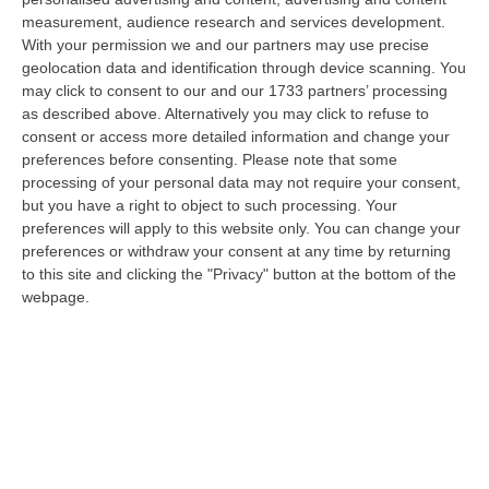
07 Agosto, 20:24
measurement, audience research and services development.
With your permission we and our partners may use precise
Tragedia A Calanna, 40enne Elettricista Muore Folgorato
geolocation data and identification through device scanning. You
“CALANNA Fabio Calabrò, 40enne elettricista è rimasto folgorato sul
may click to consent to our and our 1733 partners’ processing
lavoro mentre montava delle luminarie nel comune di Calanna.
as described above. Alternatively you may click to refuse to
Originario…
consent or access more detailed information and change your
preferences before consenting.
Please note that some
07 Agosto, 20:17
processing of your personal data may not require your consent,
but you have a right to object to such processing. Your
San Ferdinando, Giallo Sul Ritrovamento Del Corpo Senza Vita Di
preferences will apply to this website only. You can change your
Un Neonato
preferences or withdraw your consent at any time by returning
“SAN FERDINANDO La notizia ha gettato nello sconforto la comunità di
to this site and clicking the "Privacy" button at the bottom of the
San Ferdinando, in provincia di Reggio Calabria. Il ritrovamento del co…
webpage.
07 Agosto, 19:59
Distrofia, La Calabria Pagherà Le Prestazioni Oltre Limiti Di Spesa
Per I Pazienti Curati In Emilia Romagna
“CATANZARO La Regione Calabria riconoscerà il pagamento delle
prestazioni di ricovero anche in caso di superamento del tetto per un
gruppo d…