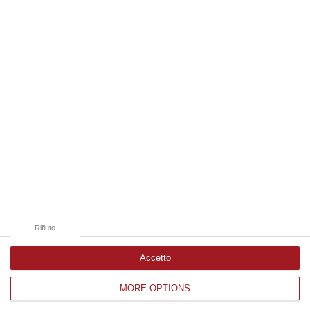
09 Agosto, 19:00
Edizioni provinciali
Catanzaro
Cosenza
Vibo Valentia
Reggio Calabria
Crotone
Rifiuto
Accetto
MORE OPTIONS
Corriere delle Calabria è una testata giornalistica di News&Com S.r.l