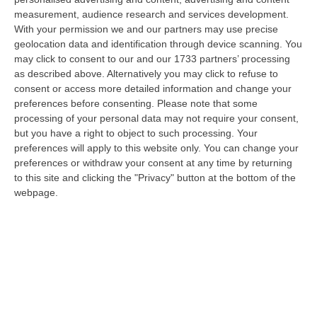
a Reggio Calabria la ministra del lavoro Marina Elvira Calderone. «…
measurement, audience research and services development.
09 Agosto, 20:31
With your permission we and our partners may use precise
geolocation data and identification through device scanning. You
Lavori Al Calopinace, Pititto (Cgil): «Il Caldo Non Ha Colore
may click to consent to our and our 1733 partners’ processing
Politico, Le Regole Valgono Per Tutti Anche Per Il Sindaco»
as described above. Alternatively you may click to refuse to
consent or access more detailed information and change your
“REGGIO CALABRIA “In Calabria, di fronte alle temperature estreme e ai
preferences before consenting.
Please note that some
rischi connessi allo stress termico, è stata adottata – ricorda il Se…
processing of your personal data may not require your consent,
09 Agosto, 20:12
but you have a right to object to such processing. Your
preferences will apply to this website only. You can change your
Un’altra Settimana Di Caldo, Sarà Un Ferragosto A 40 Gradi
preferences or withdraw your consent at any time by returning
“ROMA Breve tregua temporalesca, poi caldo intenso per la settimana di
to this site and clicking the "Privacy" button at the bottom of the
Ferragosto, quando si raggiungeranno i 38-39 gradi in diverse città…
webpage.
09 Agosto, 19:25
Se Il Turismo Delle Radici È Anche Musica: L’11 A San Lucido La
Performance “La Leggenda Di Cilla E I Racconti Del Mare”
“SAN LUCIDO La performance de “La leggenda di Cilla e I racconti del
mare”, l’opera composta dal maestro Maurizio Dones incentrata sulla
cel…