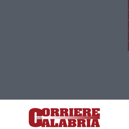
ica di News&Com S.r.l ©2012-
-2026. Tutti i diritti riservati.
ia, Lamezia Terme (CZ)
irettore responsabile Paola Militano |
Privacy