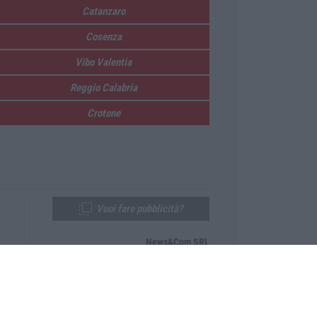
Catanzaro
Cosenza
Vibo Valentia
Reggio Calabria
Crotone
Vuoi fare pubblicità?
News&Com SRL
Telefono:
0968-53665
Email:
newsandcom@gmail.com