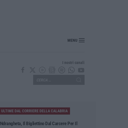
 Policlinico Gemelli, evacuati diversi pazienti
MENU
I nostri canali
ULTIME DAL CORRIERE DELLA CALABRIA
’Ndrangheta, Il Bigliettino Dal Carcere Per Il