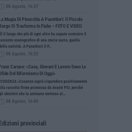
08 Agosto, 16:37
La Magia Di Pinocchio A Panettieri: Il Piccolo
Borgo Si Trasforma In Fiaba – FOTO E VIDEO
“È il luogo che più di ogni altro ha saputo costruire il
racconto scenografico di una storia sacra, quella
della natività. A Panettieri il P…
08 Agosto, 16:22
Franz Caruso: «Casa, Giovani E Lavoro Sono Le
Sfide Del Riformismo Di Oggi»
“COSENZA «Cosenza saprà rispondere positivamente
alla raccolta firme promossa da Avanti PSI, perché
gli obiettivi che la animano mettono al…
08 Agosto, 16:00
Edizioni provinciali