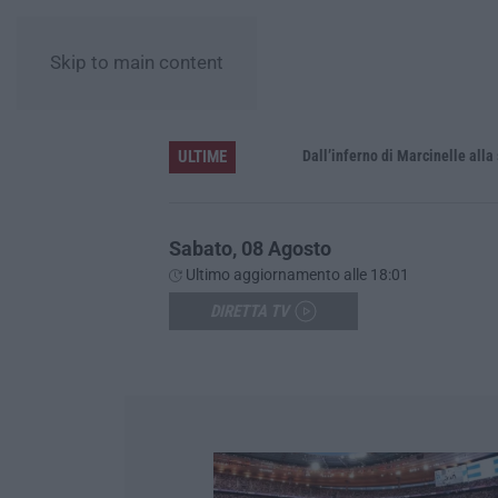
Skip to main content
ULTIME
’Ndrangheta, il bigliettino dal carcere per il controllo dei boschi. «Dovevamo rispettare Mallamace»
Dall’inferno di Marcinelle alla sicure
Sabato, 08 Agosto
Ultimo aggiornamento alle 18:01
DIRETTA TV