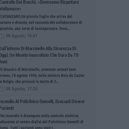
Controllo Dei Boschi. «Dovevamo Rispettare
Mallamace»
“CATANZARO Un piccolo foglio che arriva dal
carcere e diventa, nel racconto del collaboratore di
giustizia, una sorta di lasciapassare. Rocc…
08 Agosto, 18:01
Dall’inferno Di Marcinelle Alla Sicurezza Di
Oggi, Un Monito Inascoltato Che Dura Da 70
Anni
“Il disastro di Marcinelle, avvenuto settant’anni
orsono, l’8 agosto 1956, nella miniera Bois du Cazier
in Belgio, che provocò la morte di 2…
08 Agosto, 17:20
Incendio Al Policlinico Gemelli, Evacuati Diversi
Pazienti
“Un incendio è divampato nella centrale elettrica
adiacente al centro dialisi del Policlinico Gemelli di
Roma. Tutti i pazienti sono stati t…