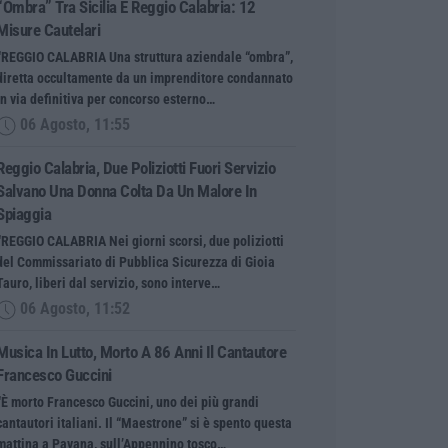
“ombra” Tra Sicilia E Reggio Calabria: 12
Misure Cautelari
“REGGIO CALABRIA Una struttura aziendale “ombra”,
diretta occultamente da un imprenditore condannato
in via definitiva per concorso esterno…
06 Agosto, 11:55
Reggio Calabria, Due Poliziotti Fuori Servizio
Salvano Una Donna Colta Da Un Malore In
Spiaggia
“REGGIO CALABRIA Nei giorni scorsi, due poliziotti
del Commissariato di Pubblica Sicurezza di Gioia
Tauro, liberi dal servizio, sono interve…
06 Agosto, 11:52
Musica In Lutto, Morto A 86 Anni Il Cantautore
Francesco Guccini
“È morto Francesco Guccini, uno dei più grandi
cantautori italiani. Il “Maestrone” si è spento questa
mattina a Pavana, sull’Appennino tosco…