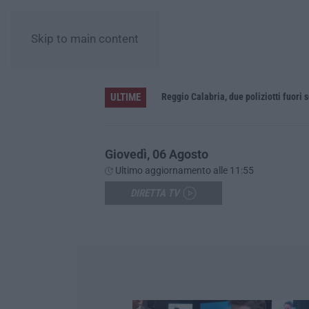
Skip to main content
ULTIME
Appalti pubblici gestiti da una struttura “ombra” tra Sicilia e Reggio Calabria: 12 misure cautelari
Reggio Calabria, due poliziotti fuori 
Giovedì, 06 Agosto
Ultimo aggiornamento alle 11:55
DIRETTA TV