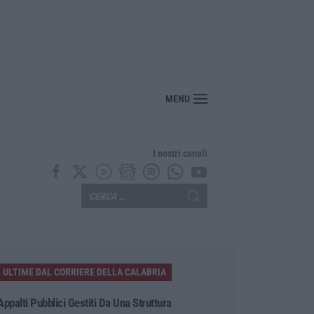
utto, morto a 86 anni il cantautore Francesco Guccini
MENU
I nostri canali
ULTIME DAL CORRIERE DELLA CALABRIA
Appalti Pubblici Gestiti Da Una Struttura