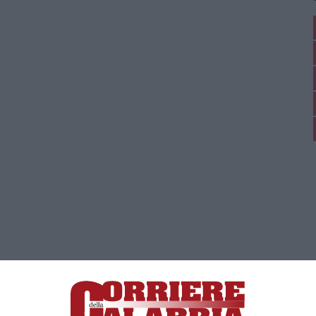
ica di News&Com S.r.l ©2012-
-2026. Tutti i diritti riservati.
ia, Lamezia Terme (CZ)
irettore responsabile Paola Militano |
Privacy