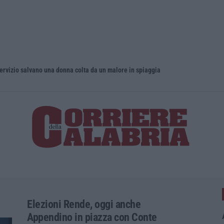
servizio salvano una donna colta da un malore in spiaggia
Musica in l
Elezioni Rende, oggi anche
Appendino in piazza con Conte