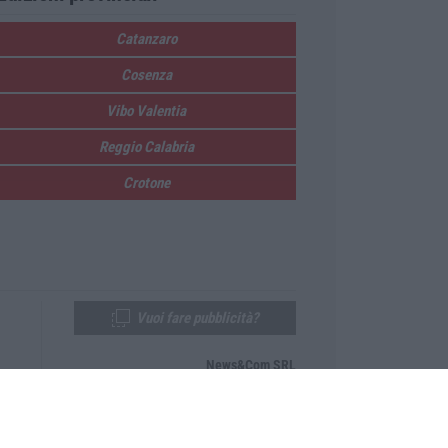
Catanzaro
Cosenza
Vibo Valentia
Reggio Calabria
Crotone
Vuoi fare pubblicità?
News&Com SRL
Telefono:
0968-53665
Email:
newsandcom@gmail.com