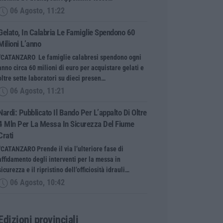
06 Agosto, 11:22
Gelato, In Calabria Le Famiglie Spendono 60
Milioni L’anno
“CATANZARO Le famiglie calabresi spendono ogni
anno circa 60 milioni di euro per acquistare gelati e
oltre sette laboratori su dieci presen…
06 Agosto, 11:21
Nardi: Pubblicato Il Bando Per L’appalto Di Oltre
4 Mln Per La Messa In Sicurezza Del Fiume
Crati
“CATANZARO Prende il via l’ulteriore fase di
affidamento degli interventi per la messa in
sicurezza e il ripristino dell’officiosità idrauli…
06 Agosto, 10:42
Edizioni provinciali