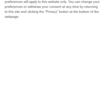
invalidità civile ma conduceva con assoluta
preferences will apply to this website only. You can change your
preferences or withdraw your consent at any time by returning
normalità, tutti gli atti di vita quotidiana
to this site and clicking the "Privacy" button at the bottom of the
Pubblicato il: 10/05/21 – 8:55
webpage.
ULTIME DAL CORRIERE DELLA CALABRIA
Vinitaly And The City Sbarca A Reggio Calabria: Due Giorni Tra
Vino, Cooking Show E Concerti – FOTO
“REGGIO CALABRIA Dopo le tre edizioni ospitate a Sibari, Vinitaly and the
City arriva per la prima volta a Reggio Calabria. Da oggi 8 agosto…
08 Agosto, 9:29
I Forzati Del Caldo: Fra Lamenti E Comportamenti
“La giornata di ieri, venerdì 7 agosto, ha segnato il culmine del terrorismo
mediatico sul caldo. Tutti i telegiornali hanno dedicato lunghi…
08 Agosto, 9:00
Gioia Tauro, Blitz Ad Alto Impatto Alla Ciambra: 24 Perquisizioni E