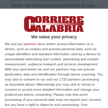
Torino. Ha riacquistato parzialmente la vista
grazie ad un autotrapianto
Pubblicato il: 24/03/23 – 14:28
We value your privacy
We and our
partners
store and/or access information on a
device, such as cookies and process personal data, such as
unique identifiers and standard information sent by a device for
personalised advertising and content, advertising and content
measurement, audience research and services development.
With your permission we and our partners may use precise
geolocation data and identification through device scanning. You
may click to consent to our and our 1733 partners’ processing
as described above. Alternatively you may click to refuse to
Falso cieco a Crotone, scoperta una truffa
consent or access more detailed information and change your
preferences before consenting.
Please note that some
da oltre 160mila euro – VIDEO
processing of your personal data may not require your consent,
L’uomo percepiva dal 2011 la pensione di
but you have a right to object to such processing. Your