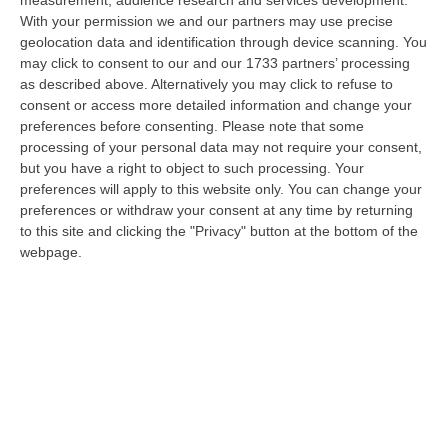
measurement, audience research and services development.
With your permission we and our partners may use precise
Vinitaly And The City Sbarca A Reggio Calabria: Due Giorni Tra
geolocation data and identification through device scanning. You
Vino, Cooking Show E Concerti – FOTO
may click to consent to our and our 1733 partners’ processing
“REGGIO CALABRIA Dopo le tre edizioni ospitate a Sibari, Vinitaly and the
as described above. Alternatively you may click to refuse to
City arriva per la prima volta a Reggio Calabria. Da oggi 8 agosto…
consent or access more detailed information and change your
preferences before consenting.
Please note that some
08 Agosto, 9:29
processing of your personal data may not require your consent,
but you have a right to object to such processing. Your
I Forzati Del Caldo: Fra Lamenti E Comportamenti
preferences will apply to this website only. You can change your
“La giornata di ieri, venerdì 7 agosto, ha segnato il culmine del terrorismo
preferences or withdraw your consent at any time by returning
mediatico sul caldo. Tutti i telegiornali hanno dedicato lunghi…
to this site and clicking the "Privacy" button at the bottom of the
08 Agosto, 9:00
webpage.
Gioia Tauro, Blitz Ad Alto Impatto Alla Ciambra: 24 Perquisizioni E
275 Persone Identificate – VIDEO
“Maxi servizio congiunto di controllo del territorio nel quartiere Ciambra
di Gioia Tauro, area indicata come ad alta densità criminale. L’o…
08 Agosto, 8:49