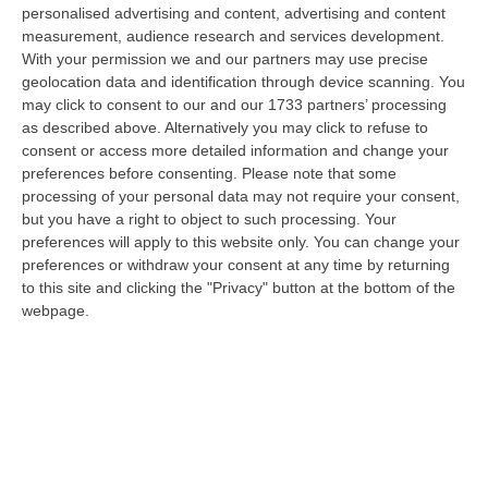
inviando propri uomini a combattere in Ucraina, come volontari all’in…
personalised advertising and content, advertising and content
07 Agosto, 18:59
measurement, audience research and services development.
With your permission we and our partners may use precise
’Ndrangheta, «guardiani» Imposti, Armi E Affari Nei Villaggi
geolocation data and identification through device scanning. You
may click to consent to our and our 1733 partners’ processing
Turistici: Il Sistema Degli Anello-Fruci
as described above. Alternatively you may click to refuse to
“CATANZARO Uomini da assumere come «guardiani», forniture da
consent or access more detailed information and change your
controllare, servizi da affidare alle imprese gradite, somme di denaro da
preferences before consenting.
Please note that some
riscu…
processing of your personal data may not require your consent,
07 Agosto, 18:57
but you have a right to object to such processing. Your
preferences will apply to this website only. You can change your
Alto Tirreno Cosentino, Incendi Alimentati Da Caldo E Vento:
preferences or withdraw your consent at any time by returning
Fiamme Anche A Verbicaro
to this site and clicking the "Privacy" button at the bottom of the
webpage.
“Numerosi incendi sono in corso nella zona dell’Alto Tirreno cosentino,
favoriti dalle alte temperature e dal vento che stanno rendendo part…
07 Agosto, 18:57
Leucemia Mieloide Acuta, Da Una Ricerca Nuove Terapie Per
Superare La Resistenza Ai Farmaci
“ROMA I farmaci mirati contro la mutazione di FLT3 nella leucemia
mieloide acuta (Lma) uccidono le cellule tumorali attivando la