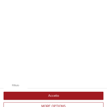
ferroptosi…
07 Agosto, 18:43
Edizioni provinciali
Catanzaro
Cosenza
Vibo Valentia
Reggio Calabria
Crotone
Rifiuto
Accetto
MORE OPTIONS