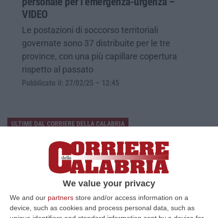
personale per l’emergenza-urgenza –
VIDEO
Le postazioni di soccorso territoriali
governate sono 37 distribuite per le tre
province, con una più capillare copertura
rispetto al passato
Pubblicato il: 27/02/25 – 12:45
ULTIME DAL CORRIERE DELLA CALABRIA
Sistema Bibliotecario Vibonese, La Dura Replica Di Soriano E
Romeo: «Il Fallimento È Di Chi Ha Staccato La Spina»
“VIBO VALENTIA «In queste ore si stanno susseguendo dichiarazioni e
prese di posizione sul futuro del Sistema Bibliotecario Vibonese.
We value your privacy
Compre…
We and our
partners
store and/or access information on a
06 Agosto, 22:18
device, such as cookies and process personal data, such as