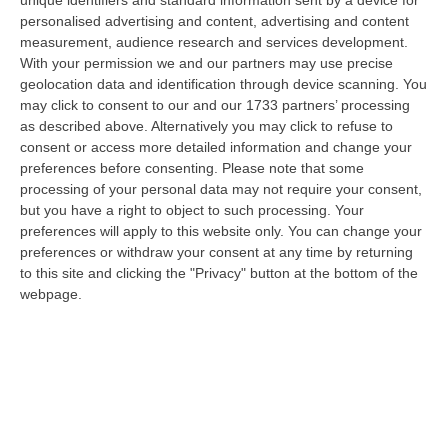
unique identifiers and standard information sent by a device for
Laurea In Medicina, Arriva Il Decreto: Aumentano I Posti
personalised advertising and content, advertising and content
“ROMA Aumentano i posti disponibili per l’immatricolazione ai corsi di
measurement, audience research and services development.
laurea magistrale in Medicina e Chirurgia, Odontoiatria e Protesi den…
With your permission we and our partners may use precise
06 Agosto, 20:49
geolocation data and identification through device scanning. You
may click to consent to our and our 1733 partners’ processing
La Rivista “America Journals” Celebra Lo Stilista Anton Giulio
as described above. Alternatively you may click to refuse to
consent or access more detailed information and change your
Grande
preferences before consenting.
Please note that some
“«Rinomato per la sua impeccabile maestria artigianale e la sua
processing of your personal data may not require your consent,
creatività visionaria, ha trasformato la moda italiana in un’espressione
but you have a right to object to such processing. Your
dur…
preferences will apply to this website only. You can change your
06 Agosto, 20:48
preferences or withdraw your consent at any time by returning
to this site and clicking the "Privacy" button at the bottom of the
Dai Piani Per Il Rischio Sismico Al Welfare, I Provvedimenti
webpage.
Approvati Dalla Giunta Regionale
“CATANZARO La Giunta della Regione Calabria, nella seduta odierna, su
proposta del presidente Roberto Occhiuto, ha approvato il nuovo Protoc…
06 Agosto, 20:03
Reggio Calabria, Bernini In Visita Alla Mediterranea: «Qui La