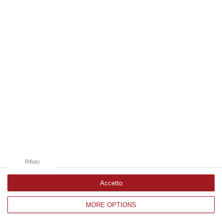
Edizioni provinciali
Catanzaro
Cosenza
Vibo Valentia
Reggio Calabria
Crotone
Rifiuto
Accetto
MORE OPTIONS
Corriere delle Calabria è una testata giornalistica di News&Com S.r.l