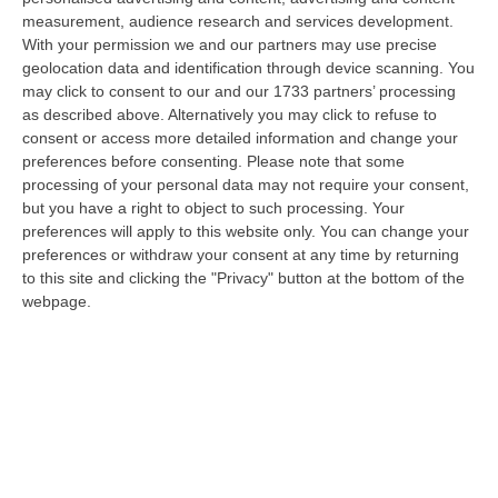
06 Agosto, 20:49
measurement, audience research and services development.
With your permission we and our partners may use precise
La Rivista “America Journals” Celebra Lo Stilista Anton Giulio
geolocation data and identification through device scanning. You
Grande
may click to consent to our and our 1733 partners’ processing
“«Rinomato per la sua impeccabile maestria artigianale e la sua
as described above. Alternatively you may click to refuse to
creatività visionaria, ha trasformato la moda italiana in un’espressione
consent or access more detailed information and change your
dur…
preferences before consenting.
Please note that some
processing of your personal data may not require your consent,
06 Agosto, 20:48
but you have a right to object to such processing. Your
preferences will apply to this website only. You can change your
Dai Piani Per Il Rischio Sismico Al Welfare, I Provvedimenti
preferences or withdraw your consent at any time by returning
Approvati Dalla Giunta Regionale
to this site and clicking the "Privacy" button at the bottom of the
“CATANZARO La Giunta della Regione Calabria, nella seduta odierna, su
webpage.
proposta del presidente Roberto Occhiuto, ha approvato il nuovo Protoc…
06 Agosto, 20:03
Reggio Calabria, Bernini In Visita Alla Mediterranea: «Qui La
Facoltà Di Medicina? Valuteremo La Domanda»
“REGGIO CALABRIA La ministra dell’Università e della ricerca Anna Maria
Bernini ha visitato oggi la Mediterranea di Reggio Calabria, accompa…
06 Agosto, 19:49