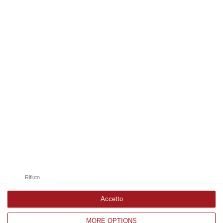
laurea magistrale in Medicina e Chirurgia, Odontoiatria e Protesi den…
06 Agosto, 20:49
Edizioni provinciali
Catanzaro
Cosenza
Vibo Valentia
Reggio Calabria
Crotone
Rifiuto
Accetto
MORE OPTIONS