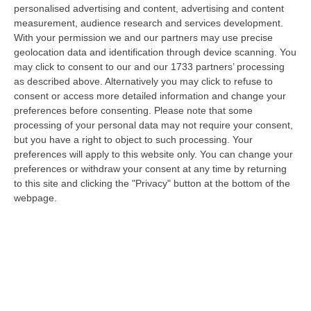
Operativo Aeronavale di Vibo Valentia finalizzate alla tutela del
personalised advertising and content, advertising and content
demanio…
measurement, audience research and services development.
With your permission we and our partners may use precise
07 Agosto, 6:18
geolocation data and identification through device scanning. You
may click to consent to our and our 1733 partners’ processing
Calabria, Nasce Il “Circuito Dell’ospitalità E Dell’offerta Ricettiva”:
as described above. Alternatively you may click to refuse to
Una Rete Del Turismo Di Qualità
consent or access more detailed information and change your
“CATANZARO La Regione Calabria punta a consolidare il suo nuovo
preferences before consenting.
Please note that some
posizionamento turistico con uno strumento che premia la qualità
processing of your personal data may not require your consent,
dell’accogl…
but you have a right to object to such processing. Your
07 Agosto, 6:10
preferences will apply to this website only. You can change your
preferences or withdraw your consent at any time by returning
Sistema Bibliotecario Vibonese, La Dura Replica Di Soriano E
to this site and clicking the "Privacy" button at the bottom of the
Romeo: «Il Fallimento È Di Chi Ha Staccato La Spina»
webpage.
“VIBO VALENTIA «In queste ore si stanno susseguendo dichiarazioni e
prese di posizione sul futuro del Sistema Bibliotecario Vibonese.
Compre…
06 Agosto, 22:18
Laurea In Medicina, Arriva Il Decreto: Aumentano I Posti
“ROMA Aumentano i posti disponibili per l’immatricolazione ai corsi di