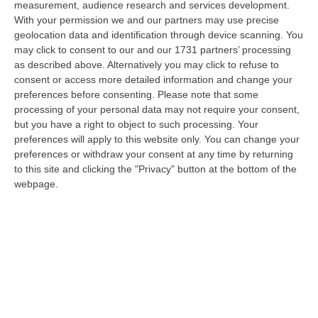
measurement, audience research and services development.
05 Agosto, 22:07
With your permission we and our partners may use precise
geolocation data and identification through device scanning. You
Ciclovia Dei Parchi Della Calabria: Al Via La Messa In Sicurezza
may click to consent to our and our 1731 partners’ processing
Del Tratto Fabrizia – Serra San Bruno
as described above. Alternatively you may click to refuse to
“SERRA SAN BRUNO Partono i lavori di riqualificazione e miglioramento
consent or access more detailed information and change your
della sicurezza lungo la Ciclovia dei Parchi della Calabria, concentra…
preferences before consenting.
Please note that some
05 Agosto, 21:56
processing of your personal data may not require your consent,
but you have a right to object to such processing. Your
Tari, Senese: «Rendere Efficiente Il Sistema Per Ridurre I Costi
preferences will apply to this website only. You can change your
Per I Cittadini E Aumentare I Salari»
preferences or withdraw your consent at any time by returning
to this site and clicking the "Privacy" button at the bottom of the
“CATANZARO A Lamezia Terme la Tari aumenta del 6,2% per le famiglie e
webpage.
del 17% per le imprese; a Crotone del 6,9%; a Catanzaro dell’1,63%. A…
05 Agosto, 21:23
Delmastro, No All’acquisizione Delle Chat. Bagarre Alla Camera
“ROMA L’Aula della Camera, a scrutinio segreto, ha confermato quanto
già votato dalla Giunta delle autorizzazioni, non consentendo alla magi…
05 Agosto, 21:07