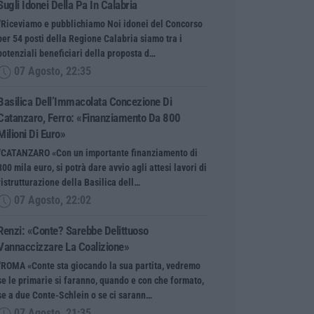
Sugli Idonei Della Pa In Calabria
“Riceviamo e pubblichiamo Noi idonei del Concorso
per 54 posti della Regione Calabria siamo tra i
potenziali beneficiari della proposta d…
07 Agosto, 22:35
Basilica Dell’Immacolata Concezione Di
Catanzaro, Ferro: «finanziamento Da 800
Milioni Di Euro»
“CATANZARO «Con un importante finanziamento di
800 mila euro, si potrà dare avvio agli attesi lavori di
ristrutturazione della Basilica dell…
07 Agosto, 22:02
Renzi: «Conte? Sarebbe Delittuoso
Vannaccizzare La Coalizione»
“ROMA «Conte sta giocando la sua partita, vedremo
se le primarie si faranno, quando e con che formato,
se a due Conte-Schlein o se ci sarann…
07 Agosto, 21:35