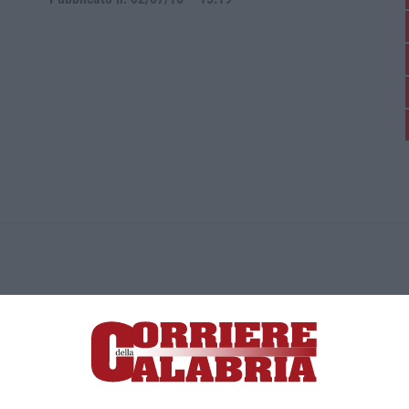
ica di News&Com S.r.l ©2012-
-2026. Tutti i diritti riservati.
ia, Lamezia Terme (CZ)
irettore responsabile Paola Militano |
Privacy