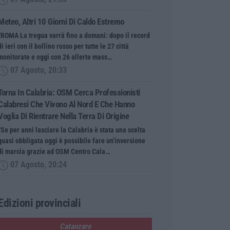
Meteo, Altri 10 Giorni Di Caldo Estremo
“ROMA La tregua varrà fino a domani: dopo il record
di ieri con il bollino rosso per tutte le 27 città
monitorate e oggi con 26 allerte mass…
07 Agosto, 20:33
Torna In Calabria: OSM Cerca Professionisti
Calabresi Che Vivono Al Nord E Che Hanno
Voglia Di Rientrare Nella Terra Di Origine
“Se per anni lasciare la Calabria è stata una scelta
quasi obbligata oggi è possibile fare un’inversione
di marcia grazie ad OSM Centro Cala…
07 Agosto, 20:24
Edizioni provinciali
Catanzaro