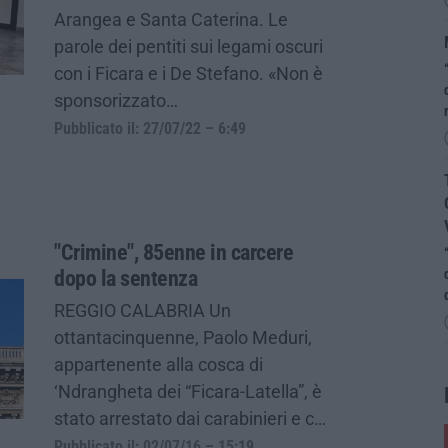
Arangea e Santa Caterina. Le
parole dei pentiti sui legami oscuri
con i Ficara e i De Stefano. «Non è
sponsorizzato…
Pubblicato il: 27/07/22 – 6:49
"Crimine", 85enne in carcere
dopo la sentenza
REGGIO CALABRIA Un
ottantacinquenne, Paolo Meduri,
appartenente alla cosca di
‘Ndrangheta dei “Ficara-Latella”, è
stato arrestato dai carabinieri e c…
Pubblicato il: 02/07/16 – 15:19