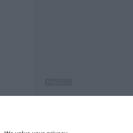
Corriere delle Calabria è una testata giornalist
P.IVA. 03199620794, Via del mare 6/G, S.Eufem
Iscrizione tribunale di Lamezia Terme 5/2011 - D
Effettua una ricerca sul Corriere delle Calabria