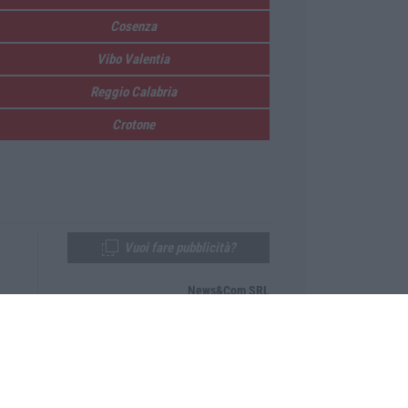
Cosenza
Vibo Valentia
Reggio Calabria
Crotone
Vuoi fare pubblicità?
News&Com SRL
Telefono:
0968-53665
Email:
newsandcom@gmail.com