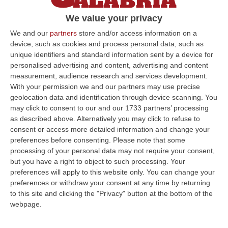
We value your privacy
Latitanti, armi e cocaina. Le mani dei clan
We and our
partners
store and/or access information on a
sulla Costa Azzurra
device, such as cookies and process personal data, such as
unique identifiers and standard information sent by a device for
Maxi operazione congiunta coordinata dalla
personalised advertising and content, advertising and content
Dda di Genova. Il ruolo di Carmelo Sgrò,
measurement, audience research and services development.
legato alla cosca Gallico di Palmi, e di un
With your permission we and our partners may use precise
narcos francese negli…
geolocation data and identification through device scanning. You
may click to consent to our and our 1733 partners’ processing
Pubblicato il: 15/09/20 – 13:50
as described above. Alternatively you may click to refuse to
consent or access more detailed information and change your
preferences before consenting.
Please note that some
processing of your personal data may not require your consent,
but you have a right to object to such processing. Your
preferences will apply to this website only. You can change your
preferences or withdraw your consent at any time by returning
to this site and clicking the "Privacy" button at the bottom of the
webpage.