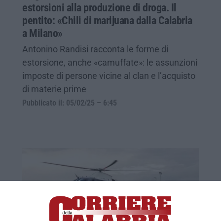
estorsioni alla produzione di droga. Il
pentito: «Chili di marijuana dalla Calabria
a Milano»
Antonino Randisi racconta le forme di
estorsione, anche «camuffate»: le assunzioni
imposte di persone vicine al clan e l’acquisto
di materie prime
Pubblicato il: 05/02/25 – 6:45