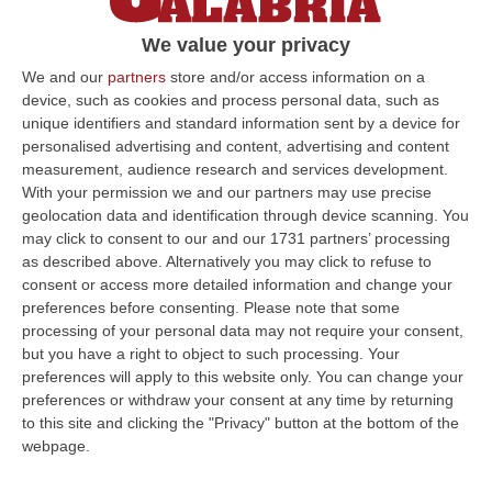
fisiche e morali»: lavoro più pesante per le
We value your privacy
donne incinte, controlli per andare in bagno
We and our
partners
store and/or access information on a
Pubblicato il: 13/07/22 – 18:25
device, such as cookies and process personal data, such as
unique identifiers and standard information sent by a device for
personalised advertising and content, advertising and content
measurement, audience research and services development.
ULTIME DAL CORRIERE DELLA CALABRIA
With your permission we and our partners may use precise
geolocation data and identification through device scanning. You
Sanità, La “cassaforte” Della Regione Calabria Chiude Il 2025 Con
may click to consent to our and our 1731 partners’ processing
Un Risultato Positivo
as described above. Alternatively you may click to refuse to
“CATANZARO La Gestione sanitaria accentrata (Gsa) della Regione
consent or access more detailed information and change your
Calabria chiude l’esercizio 2025 con un risultato positivo di 242,55
preferences before consenting.
Please note that some
milioni…
processing of your personal data may not require your consent,
06 Agosto, 15:27
but you have a right to object to such processing. Your
preferences will apply to this website only. You can change your
Droga E Quasi 20 Mila Euro Nascosti In Casa, Un Arresto A
preferences or withdraw your consent at any time by returning
Belvedere Marittimo
to this site and clicking the "Privacy" button at the bottom of the
webpage.
“DIAMANTE Nei giorni scorsi, gli operatori della Polizia di Stato della
Squadra Mobile della Questura di Cosenza e del Commissariato di Diam…