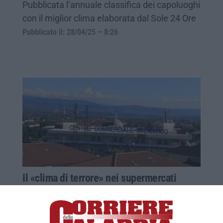
Pubblicata l’annuale classifica dei capoluoghi
con il miglior clima elaborata dal Sole 24 Ore
Pubblicato il: 28/04/25 – 8:26
Il «clima di terrore» nei supermercati
Perri. «Proteste punite con i
trasferimenti»
L’indagine della Gdf parla di «prevaricazioni