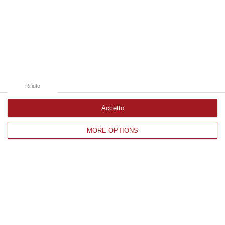
06 Agosto, 14:20
Edizioni provinciali
Catanzaro
Cosenza
Rifiuto
Vibo Valentia
Accetto
Reggio Calabria
MORE OPTIONS
Crotone
Corriere delle Calabria è una testata giornalistica di News&Com S.r.l