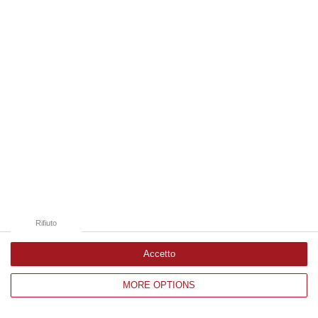
Edizioni provinciali
Catanzaro
Cosenza
Vibo Valentia
Reggio Calabria
Crotone
Rifiuto
Accetto
MORE OPTIONS
Corriere delle Calabria è una testata giornalistica di News&Com S.r.l
©2012-
-2026. Tutti i diritti riservati.