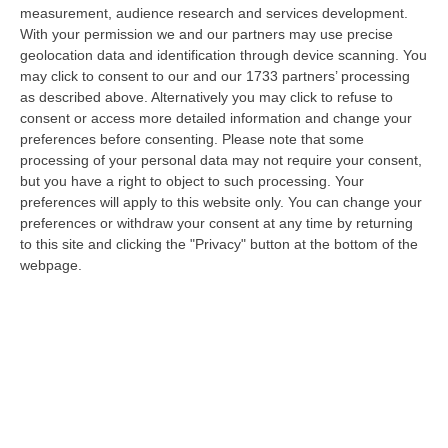
dare avvio agli attesi lavori di ristrutturazione della Basilica dell…
measurement, audience research and services development.
07 Agosto, 22:02
With your permission we and our partners may use precise
geolocation data and identification through device scanning. You
Renzi: «Conte? Sarebbe Delittuoso Vannaccizzare La Coalizione»
may click to consent to our and our 1733 partners’ processing
as described above. Alternatively you may click to refuse to
“ROMA «Conte sta giocando la sua partita, vedremo se le primarie si
consent or access more detailed information and change your
faranno, quando e con che formato, se a due Conte-Schlein o se ci
preferences before consenting.
Please note that some
sarann…
processing of your personal data may not require your consent,
07 Agosto, 21:35
but you have a right to object to such processing. Your
preferences will apply to this website only. You can change your
Meteo, Altri 10 Giorni Di Caldo Estremo
preferences or withdraw your consent at any time by returning
“ROMA La tregua varrà fino a domani: dopo il record di ieri con il bollino
to this site and clicking the "Privacy" button at the bottom of the
rosso per tutte le 27 città monitorate e oggi con 26 allerte mass…
webpage.
07 Agosto, 20:33
Torna In Calabria: OSM Cerca Professionisti Calabresi Che Vivono
Al Nord E Che Hanno Voglia Di Rientrare Nella Terra Di Origine
“Se per anni lasciare la Calabria è stata una scelta quasi obbligata oggi è
possibile fare un’inversione di marcia grazie ad OSM Centro Cala…
07 Agosto, 20:24