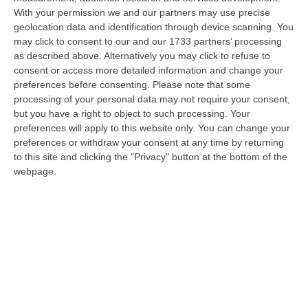
With your permission we and our partners may use precise
Messina, I “No Ponte” Di Nuovo In Marcia
geolocation data and identification through device scanning. You
“MESSINA “Chiediamo che venga chiusa la società Stretto di Messina. La
may click to consent to our and our 1733 partners’ processing
liquidazione era stata già indicata dal governo Monti nel 2013, e la…
as described above. Alternatively you may click to refuse to
08 Agosto, 21:20
consent or access more detailed information and change your
preferences before consenting.
Please note that some
Vinitaly And The City A Reggio: Il Grande Abbraccio Tra Identità
processing of your personal data may not require your consent,
Del Territorio, Storia E Cultura – FOTO
but you have a right to object to such processing. Your
preferences will apply to this website only. You can change your
“REGGIO CALABRIA Vinitaly and the City arriva a Reggio Calabria. Dopo il
preferences or withdraw your consent at any time by returning
successo dell’edizione di Sibari, dove la manifestazione ha fatto s…
to this site and clicking the "Privacy" button at the bottom of the
08 Agosto, 20:47
webpage.
Pride, La “prima Volta” Dell’onda Arcobaleno A Catanzaro. In
Migliaia In Marcia Per I Diritti E La Libertà – FOTO
“CATANZARO Una prima volta destinata a lasciare un segno nella storia
della città. Catanzaro oggi celebra il suo primo Pride: colori, musica…
08 Agosto, 19:38