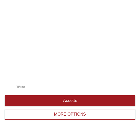
Edizioni provinciali
Catanzaro
Cosenza
Vibo Valentia
Reggio Calabria
Crotone
Rifiuto
Accetto
Corriere delle Calabria è una testata giornalistica di News&Com S.r.l
MORE OPTIONS
©2012-
-2026. Tutti i diritti riservati.
P.IVA. 03199620794, Via del mare 6/G, S.Eufemia, Lamezia Terme
(CZ)