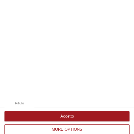
i controlli alle frontiere reintrodotti il primo agosto, dopo la…
07 Agosto, 15:38
Edizioni provinciali
Catanzaro
Cosenza
Vibo Valentia
Reggio Calabria
Crotone
Rifiuto
Accetto
MORE OPTIONS