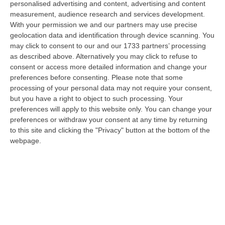
personalised advertising and content, advertising and content
luglio 2026 è l’atto più grave prodotto da questa amministrazione
measurement, audience research and services development.
Occhiuto…
With your permission we and our partners may use precise
07 Agosto, 17:05
geolocation data and identification through device scanning. You
may click to consent to our and our 1733 partners’ processing
Gestione Sanitaria Accentrata, La Giunta Regionale Approva Il
as described above. Alternatively you may click to refuse to
Bilancio: Utile D’esercizio Di Oltre 240 Milioni
consent or access more detailed information and change your
“CATANZARO Su proposta del presidente Roberto Occhiuto, la Giunta
preferences before consenting.
Please note that some
della Regione Calabria ha approvato il bilancio di esercizio 2025 della
processing of your personal data may not require your consent,
Ge…
but you have a right to object to such processing. Your
preferences will apply to this website only. You can change your
07 Agosto, 16:54
preferences or withdraw your consent at any time by returning
to this site and clicking the "Privacy" button at the bottom of the
Whisky, Il Nuovo Viaggio Sonoro Dei Duettango È Disponibile Ora
webpage.
“COSENZA È disponibile da oggi su tutte le principali piattaforme digitali
e in formato fisico Whisky, il nuovo album dei Duettango, Filippo…
07 Agosto, 16:39
Ultimatum Della Spagna All’Italia: «Revochi I Controlli Alle
Frontiere»
“Il governo spagnolo chiede all’Italia di revocare entro domenica 9 agosto