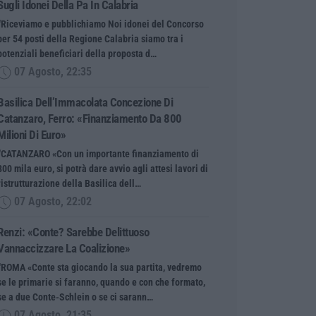
Sugli Idonei Della Pa In Calabria
“Riceviamo e pubblichiamo Noi idonei del Concorso
per 54 posti della Regione Calabria siamo tra i
potenziali beneficiari della proposta d…
07 Agosto, 22:35
Basilica Dell’Immacolata Concezione Di
Catanzaro, Ferro: «finanziamento Da 800
Milioni Di Euro»
“CATANZARO «Con un importante finanziamento di
800 mila euro, si potrà dare avvio agli attesi lavori di
ristrutturazione della Basilica dell…
07 Agosto, 22:02
Renzi: «Conte? Sarebbe Delittuoso
Vannaccizzare La Coalizione»
“ROMA «Conte sta giocando la sua partita, vedremo
se le primarie si faranno, quando e con che formato,
se a due Conte-Schlein o se ci sarann…
07 Agosto, 21:35