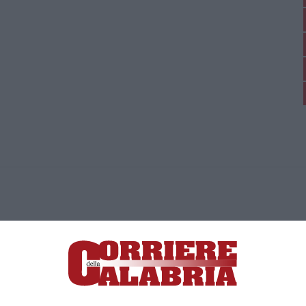
ica di News&Com S.r.l ©2012-
-2026. Tutti i diritti riservati.
ia, Lamezia Terme (CZ)
irettore responsabile Paola Militano |
Privacy