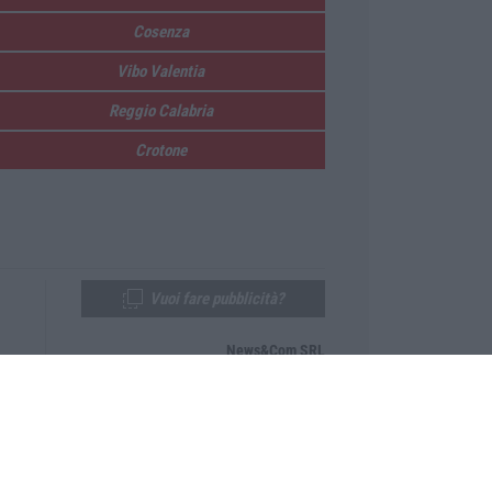
Cosenza
Vibo Valentia
Reggio Calabria
Crotone
Vuoi fare pubblicità?
News&Com SRL
Telefono:
0968-53665
Email:
newsandcom@gmail.com