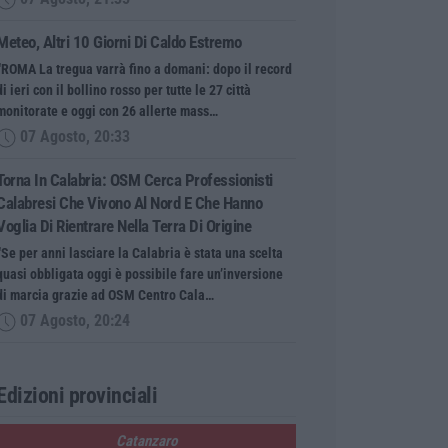
Meteo, Altri 10 Giorni Di Caldo Estremo
“ROMA La tregua varrà fino a domani: dopo il record
di ieri con il bollino rosso per tutte le 27 città
monitorate e oggi con 26 allerte mass…
07 Agosto, 20:33
Torna In Calabria: OSM Cerca Professionisti
Calabresi Che Vivono Al Nord E Che Hanno
Voglia Di Rientrare Nella Terra Di Origine
“Se per anni lasciare la Calabria è stata una scelta
quasi obbligata oggi è possibile fare un’inversione
di marcia grazie ad OSM Centro Cala…
07 Agosto, 20:24
Edizioni provinciali
Catanzaro