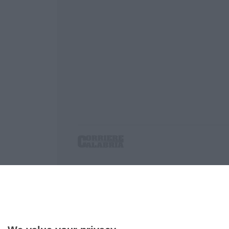
Corriere delle Calabria è una testata giornalist
P.IVA. 03199620794, Via del mare 6/G, S.Eufem
Iscrizione tribunale di Lamezia Terme 5/2011 - D
Effettua una ricerca sul Corriere delle Calabria