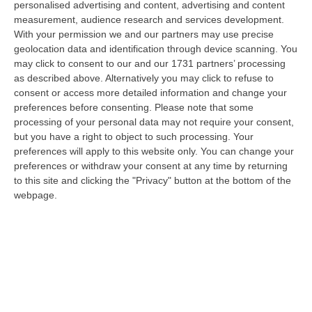
personalised advertising and content, advertising and content
Lavori Pubblici, convocata per esaminare e discutere del Collegamento
measurement, audience research and services development.
s…
With your permission we and our partners may use precise
06 Agosto, 17:12
geolocation data and identification through device scanning. You
may click to consent to our and our 1731 partners’ processing
Cedir Di Reggio, L’appalto Da 4 Milioni E Il Controllo Occulto Di
as described above. Alternatively you may click to refuse to
Scirocco Dietro L’impresa. «L’ha Fatto Franco, Non L’ho Fatto Io»
consent or access more detailed information and change your
“REGGIO CALABRIA Un appalto pubblico da oltre quattro milioni di euro
preferences before consenting.
Please note that some
per ridurre i consumi energetici del Centro direzionale di Reggio Cala…
processing of your personal data may not require your consent,
but you have a right to object to such processing. Your
06 Agosto, 17:06
preferences will apply to this website only. You can change your
preferences or withdraw your consent at any time by returning
Sanità, Pd E Fp Cgil All’attacco: «Trionfalismi Fuori Luogo»
to this site and clicking the "Privacy" button at the bottom of the
“LAMEZIA TERME “Ma di quale uscita dal commissariamento della sanità
webpage.
calabrese stiamo parlando? La realtà dei fatti smentisce definitivament…
06 Agosto, 16:55
Cosenza, Morte Mohamed Bessioud. Orrico: «Una Ferita Profonda
Che Necessita Giustizia»
“COSENZA «La tragica morte di Mohamed Amin Bessioud, il
venticinquenne di nazionalità italiana e di origini tunisine lanciatosi nel