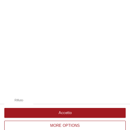
vuoto ne…
06 Agosto, 16:51
Edizioni provinciali
Catanzaro
Cosenza
Vibo Valentia
Reggio Calabria
Crotone
Rifiuto
Accetto
MORE OPTIONS