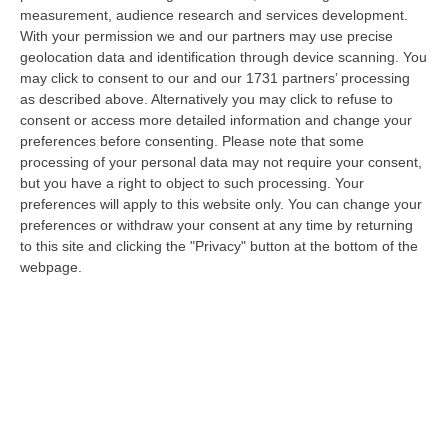
stato arrestato dai carabinieri a Cinquefrondi perché accusato del t…
measurement, audience research and services development.
With your permission we and our partners may use precise
05 Agosto, 22:07
geolocation data and identification through device scanning. You
may click to consent to our and our 1731 partners’ processing
Ciclovia Dei Parchi Della Calabria: Al Via La Messa In Sicurezza
as described above. Alternatively you may click to refuse to
Del Tratto Fabrizia – Serra San Bruno
consent or access more detailed information and change your
“SERRA SAN BRUNO Partono i lavori di riqualificazione e miglioramento
preferences before consenting.
Please note that some
della sicurezza lungo la Ciclovia dei Parchi della Calabria, concentra…
processing of your personal data may not require your consent,
05 Agosto, 21:56
but you have a right to object to such processing. Your
preferences will apply to this website only. You can change your
Tari, Senese: «Rendere Efficiente Il Sistema Per Ridurre I Costi
preferences or withdraw your consent at any time by returning
Per I Cittadini E Aumentare I Salari»
to this site and clicking the "Privacy" button at the bottom of the
webpage.
“CATANZARO A Lamezia Terme la Tari aumenta del 6,2% per le famiglie e
del 17% per le imprese; a Crotone del 6,9%; a Catanzaro dell’1,63%. A…
05 Agosto, 21:23
Delmastro, No All’acquisizione Delle Chat. Bagarre Alla Camera
“ROMA L’Aula della Camera, a scrutinio segreto, ha confermato quanto
già votato dalla Giunta delle autorizzazioni, non consentendo alla magi…
05 Agosto, 21:07