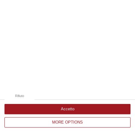
Edizioni provinciali
Catanzaro
Cosenza
Vibo Valentia
Reggio Calabria
Crotone
Rifiuto
Accetto
MORE OPTIONS
Corriere delle Calabria è una testata giornalistica di News&Com S.r.l
©2012-
-2026. Tutti i diritti riservati.