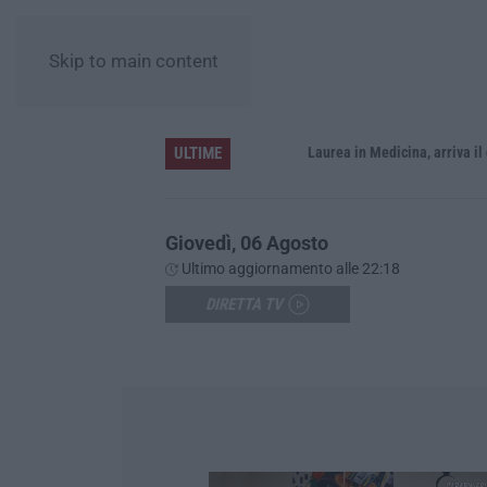
Skip to main content
ULTIME
Sistema bibliotecario vibonese, la dura replica di Soriano e Romeo: «Il fallimento è di chi ha staccato la spina»
Laurea in Medicina, arriva il decreto:
Giovedì, 06 Agosto
Ultimo aggiornamento alle 22:18
DIRETTA TV