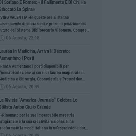
Di Soriano E Romeo: «Il Fallimento È Di Chi Ha
Staccato La Spina»
“VIBO VALENTIA «In queste ore si stanno
susseguendo dichiarazioni e prese di posizione sul
futuro del Sistema Bibliotecario Vibonese. Compre…
06 Agosto, 22:18
Laurea In Medicina, Arriva Il Decreto:
Aumentano I Posti
“ROMA Aumentano i posti disponibili per
l’immatricolazione ai corsi di laurea magistrale in
Medicina e Chirurgia, Odontoiatria e Protesi den…
06 Agosto, 20:49
La Rivista “America Journals” Celebra Lo
Stilista Anton Giulio Grande
“«Rinomato per la sua impeccabile maestria
artigianale e la sua creatività visionaria, ha
trasformato la moda italiana in un’espressione dur…
06 Agosto, 20:48