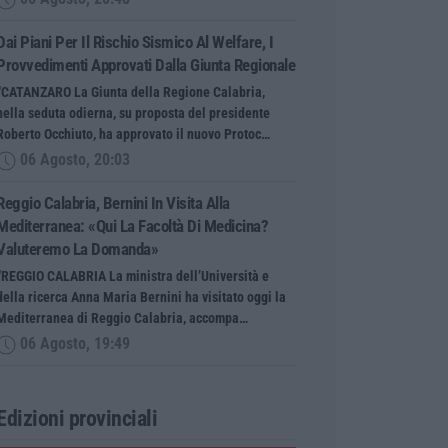
Dai Piani Per Il Rischio Sismico Al Welfare, I
Provvedimenti Approvati Dalla Giunta Regionale
“CATANZARO La Giunta della Regione Calabria,
nella seduta odierna, su proposta del presidente
Roberto Occhiuto, ha approvato il nuovo Protoc…
06 Agosto, 20:03
Reggio Calabria, Bernini In Visita Alla
Mediterranea: «Qui La Facoltà Di Medicina?
Valuteremo La Domanda»
“REGGIO CALABRIA La ministra dell’Università e
della ricerca Anna Maria Bernini ha visitato oggi la
Mediterranea di Reggio Calabria, accompa…
06 Agosto, 19:49
Edizioni provinciali