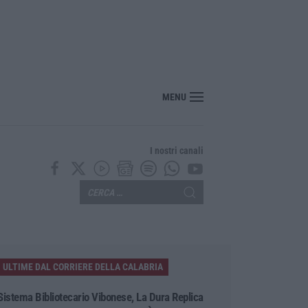
“America Journals” celebra lo stilista Anton Giulio Grande
MENU
I nostri canali
ULTIME DAL CORRIERE DELLA CALABRIA
Sistema Bibliotecario Vibonese, La Dura Replica