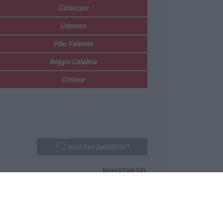
Catanzaro
Cosenza
Vibo Valentia
Reggio Calabria
Crotone
Vuoi fare pubblicità?
News&Com SRL
Telefono:
0968-53665
Email:
newsandcom@gmail.com