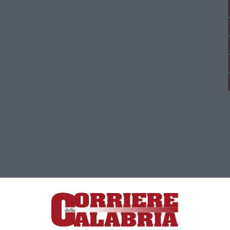
ica di News&Com S.r.l ©2012-
-2026. Tutti i diritti riservati.
ia, Lamezia Terme (CZ)
irettore responsabile Paola Militano |
Privacy