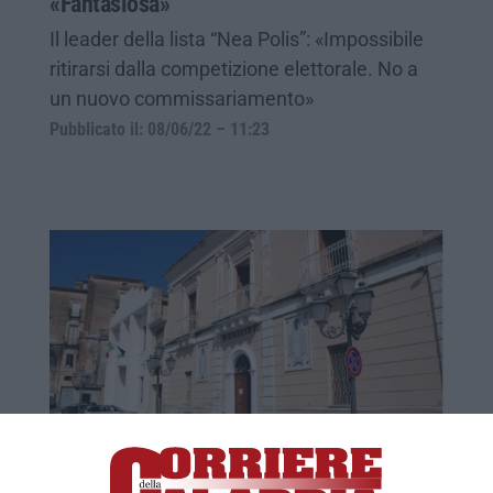
«Fantasiosa»
Il leader della lista “Nea Polis”: «Impossibile
ritirarsi dalla competizione elettorale. No a
un nuovo commissariamento»
Pubblicato il: 08/06/22 – 11:23
COMUNALI AMANTEA | Tre candidati per
lo scranno più ambito