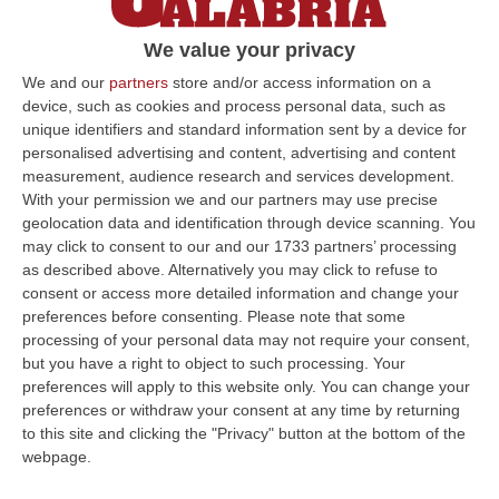
AMANTEA Saranno tre i contendenti alla
We value your privacy
carica di sindaco della cittadina del Tirreno
cosentino. Al di là del Movimento 5 Stelle, gli
We and our
partners
store and/or access information on a
device, such as cookies and process personal data, such as
altri schieramen…
unique identifiers and standard information sent by a device for
Pubblicato il: 13/05/17 – 11:02
personalised advertising and content, advertising and content
measurement, audience research and services development.
With your permission we and our partners may use precise
geolocation data and identification through device scanning. You
ULTIME DAL CORRIERE DELLA CALABRIA
may click to consent to our and our 1733 partners’ processing
as described above. Alternatively you may click to refuse to
Un’altra Tragedia Sulle Strade Vibonesi, Incidente Tra Zambrone E
consent or access more detailed information and change your
Briatico: Muore Una Donna, Diversi Feriti
preferences before consenting.
Please note that some
processing of your personal data may not require your consent,
“VIBO VALENTIA Ancora sangue sulle strade vibonesi. Questa mattina un
but you have a right to object to such processing. Your
altro tragico incidente è avvenuto sulla ex statale 522 tra Zambrone e…
preferences will apply to this website only. You can change your
09 Agosto, 13:34
preferences or withdraw your consent at any time by returning
to this site and clicking the "Privacy" button at the bottom of the
La Notte Del Mare Stasera Su Rai 2, La Calabria E Il Mediterraneo
webpage.
Protagonisti Dal Castello Murat Di Pizzo
“PIZZO Il blu della Calabria, le sue coste, il Mediterraneo e soprattutto le