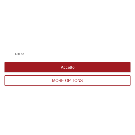
09 Agosto, 10:43
Edizioni provinciali
Catanzaro
Cosenza
Rifiuto
Vibo Valentia
Accetto
Reggio Calabria
MORE OPTIONS
Crotone
Corriere delle Calabria è una testata giornalistica di News&Com S.r.l