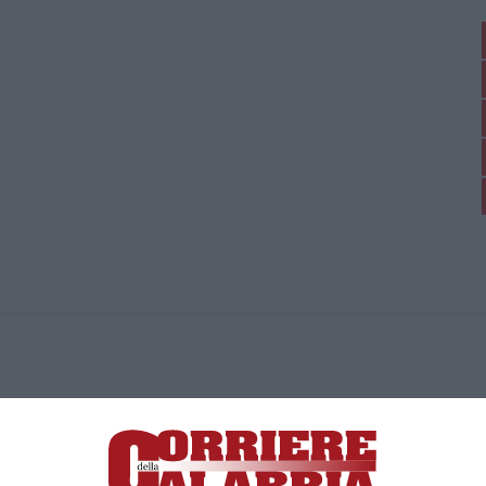
ica di News&Com S.r.l ©2012-
-2026. Tutti i diritti riservati.
ia, Lamezia Terme (CZ)
irettore responsabile Paola Militano |
Privacy