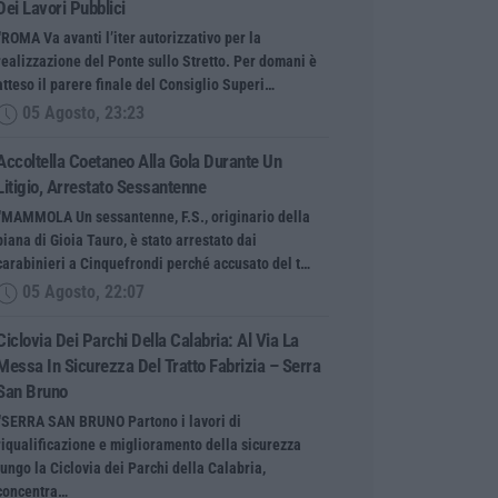
Dei Lavori Pubblici
“ROMA Va avanti l’iter autorizzativo per la
realizzazione del Ponte sullo Stretto. Per domani è
atteso il parere finale del Consiglio Superi…
05 Agosto, 23:23
Accoltella Coetaneo Alla Gola Durante Un
Litigio, Arrestato Sessantenne
“MAMMOLA Un sessantenne, F.S., originario della
piana di Gioia Tauro, è stato arrestato dai
carabinieri a Cinquefrondi perché accusato del t…
05 Agosto, 22:07
Ciclovia Dei Parchi Della Calabria: Al Via La
Messa In Sicurezza Del Tratto Fabrizia – Serra
San Bruno
“SERRA SAN BRUNO Partono i lavori di
riqualificazione e miglioramento della sicurezza
lungo la Ciclovia dei Parchi della Calabria,
concentra…