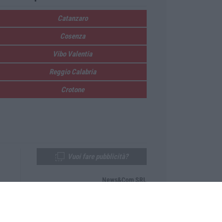
Catanzaro
Cosenza
Vibo Valentia
Reggio Calabria
Crotone
Vuoi fare pubblicità?
News&Com SRL
Telefono:
0968-53665
Email:
newsandcom@gmail.com