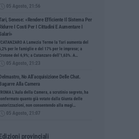
05 Agosto, 21:56
Tari, Senese: «Rendere Efficiente Il Sistema Per
Ridurre I Costi Per I Cittadini E Aumentare I
Salari»
“CATANZARO A Lamezia Terme la Tari aumenta del
6,2% per le famiglie e del 17% per le imprese; a
Crotone del 6,9%; a Catanzaro dell’1,63%. A…
05 Agosto, 21:23
Delmastro, No All’acquisizione Delle Chat.
Bagarre Alla Camera
“ROMA L’Aula della Camera, a scrutinio segreto, ha
confermato quanto già votato dalla Giunta delle
autorizzazioni, non consentendo alla magi…
05 Agosto, 21:07
Edizioni provinciali