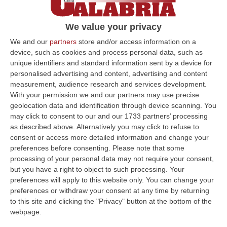
la politica e la democrazia
Il 16 luglio del 1966 venivo eletto dal
We value your privacy
Congresso dei giovani democristiani della
We and our
partners
store and/or access information on a
provincia di Catanzaro delegato provinciale.
device, such as cookies and process personal data, such as
unique identifiers and standard information sent by a device for
Dopo le numerose esper…
personalised advertising and content, advertising and content
Pubblicato il: 16/07/23 – 19:27
measurement, audience research and services development.
With your permission we and our partners may use precise
geolocation data and identification through device scanning. You
may click to consent to our and our 1733 partners’ processing
ULTIME DAL CORRIERE DELLA CALABRIA
as described above. Alternatively you may click to refuse to
consent or access more detailed information and change your
La Notte Del Mare Stasera Su Rai 2, La Calabria E Il Mediterraneo
preferences before consenting.
Please note that some
Protagonisti Dal Castello Murat Di Pizzo
processing of your personal data may not require your consent,
“PIZZO Il blu della Calabria, le sue coste, il Mediterraneo e soprattutto le
but you have a right to object to such processing. Your
tante voci che ogni giorno raccontano, studiano, proteggono e v…
preferences will apply to this website only. You can change your
preferences or withdraw your consent at any time by returning
09 Agosto, 12:52
to this site and clicking the "Privacy" button at the bottom of the
webpage.
Evade Dai Domiciliari, Boss Ergastolano Torna In Carcere