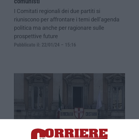
comunisti
I Comitati regionali dei due partiti si
riuniscono per affrontare i temi dell’agenda
politica ma anche per ragionare sulle
prospettive future
Pubblicato il: 22/01/24 – 15:16
L’abbattimento dell’argine che ha travolto