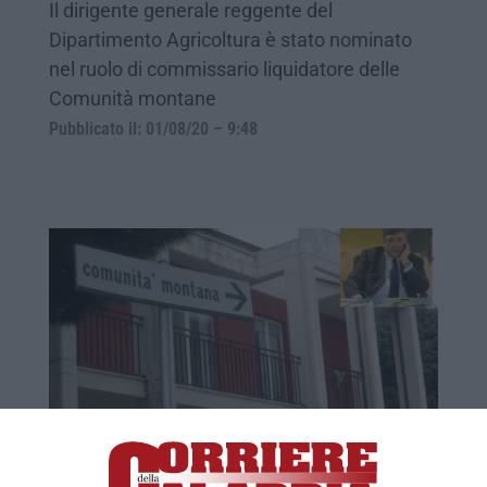
Il dirigente generale reggente del
Dipartimento Agricoltura è stato nominato
nel ruolo di commissario liquidatore delle
Comunità montane
Pubblicato il: 01/08/20 – 9:48
Comunità montane, la liquidazione è
omissis (e non finisce mai)