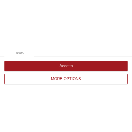
06 Agosto, 19:10
Edizioni provinciali
Catanzaro
Cosenza
Rifiuto
Vibo Valentia
Accetto
Reggio Calabria
MORE OPTIONS
Crotone