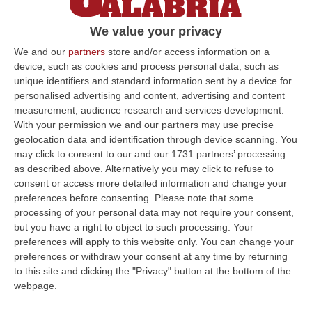
CATANZARO A quattro anni dalla
We value your privacy
“soppressione” delle Comunità montane
(assorbite in Calabria Verde), la loro
We and our
partners
store and/or access information on a
device, such as cookies and process personal data, such as
liquidazione continua. Troppo difficile…
unique identifiers and standard information sent by a device for
Pubblicato il: 09/06/17 – 16:50
personalised advertising and content, advertising and content
measurement, audience research and services development.
With your permission we and our partners may use precise
geolocation data and identification through device scanning. You
ULTIME DAL CORRIERE DELLA CALABRIA
may click to consent to our and our 1731 partners’ processing
as described above. Alternatively you may click to refuse to
Laurea In Medicina, Arriva Il Decreto: Aumentano I Posti
consent or access more detailed information and change your
preferences before consenting.
Please note that some
“ROMA Aumentano i posti disponibili per l’immatricolazione ai corsi di
processing of your personal data may not require your consent,
laurea magistrale in Medicina e Chirurgia, Odontoiatria e Protesi den…
but you have a right to object to such processing. Your
06 Agosto, 20:49
preferences will apply to this website only. You can change your
preferences or withdraw your consent at any time by returning
La Rivista “America Journals” Celebra Lo Stilista Anton Giulio
to this site and clicking the "Privacy" button at the bottom of the
Grande
webpage.
“«Rinomato per la sua impeccabile maestria artigianale e la sua
creatività visionaria, ha trasformato la moda italiana in un’espressione