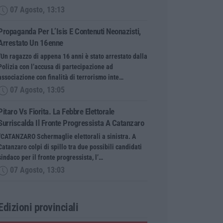
07 Agosto, 13:13
Propaganda Per L’Isis E Contenuti Neonazisti,
Arrestato Un 16enne
“Un ragazzo di appena 16 anni è stato arrestato dalla
Polizia con l’accusa di partecipazione ad
associazione con finalità di terrorismo inte…
07 Agosto, 13:05
Pitaro Vs Fiorita. La Febbre Elettorale
Surriscalda Il Fronte Progressista A Catanzaro
“CATANZARO Schermaglie elettorali a sinistra. A
Catanzaro colpi di spillo tra due possibili candidati
sindaco per il fronte progressista, l’…
07 Agosto, 13:03
Edizioni provinciali