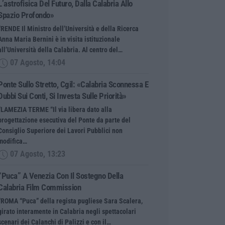
L’astrofisica Del Futuro, Dalla Calabria Allo
Spazio Profondo»
“RENDE Il Ministro dell’Università e della Ricerca
Anna Maria Bernini è in visita istituzionale
all’Università della Calabria. Al centro del…
07 Agosto, 14:04
Ponte Sullo Stretto, Cgil: «Calabria Sconnessa E
Dubbi Sui Conti, Si Investa Sulle Priorità»
“LAMEZIA TERME “Il via libera dato alla
progettazione esecutiva del Ponte da parte del
Consiglio Superiore dei Lavori Pubblici non
modifica…
07 Agosto, 13:23
“Puca” A Venezia Con Il Sostegno Della
Calabria Film Commission
“ROMA “Puca” della regista pugliese Sara Scalera,
girato interamente in Calabria negli spettacolari
scenari dei Calanchi di Palizzi e con il…