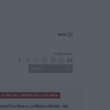
enezia con il sostegno della Calabria Film Commission
MENU
I nostri canali
ULTIME DAL CORRIERE DELLA CALABRIA
Unical E La Ricerca, La Ministra Bernini: «Qui