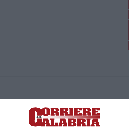
ica di News&Com S.r.l ©2012-
-2026. Tutti i diritti riservati.
ia, Lamezia Terme (CZ)
irettore responsabile Paola Militano |
Privacy