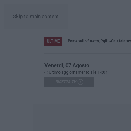
Skip to main content
ULTIME
Unical e la ricerca, la ministra Bernini: «Qui l’astrofisica del futuro, dalla Calabria allo spazio profondo»
Ponte sullo Stretto, Cgil: «Calabria sc
Venerdì, 07 Agosto
Ultimo aggiornamento alle 14:04
DIRETTA TV