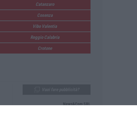
Catanzaro
Cosenza
Vibo Valentia
Reggio Calabria
Crotone
Vuoi fare pubblicità?
News&Com SRL
Telefono:
0968-53665
Email:
newsandcom@gmail.com