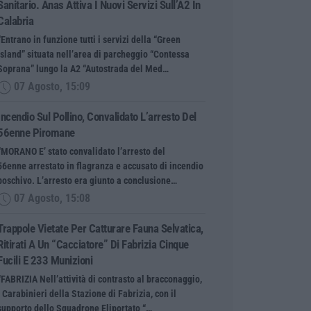
Sanitario. Anas Attiva I Nuovi Servizi Sull’A2 In
Calabria
“Entrano in funzione tutti i servizi della “Green
Island” situata nell’area di parcheggio “Contessa
Soprana” lungo la A2 “Autostrada del Med…
07 Agosto, 15:09
Incendio Sul Pollino, Convalidato L’arresto Del
56enne Piromane
“MORANO E’ stato convalidato l’arresto del
56enne arrestato in flagranza e accusato di incendio
boschivo. L’arresto era giunto a conclusione…
07 Agosto, 15:08
Trappole Vietate Per Catturare Fauna Selvatica,
Ritirati A Un “cacciatore” Di Fabrizia Cinque
Fucili E 233 Munizioni
“FABRIZIA Nell’attività di contrasto al bracconaggio,
i Carabinieri della Stazione di Fabrizia, con il
supporto dello Squadrone Eliportato “…