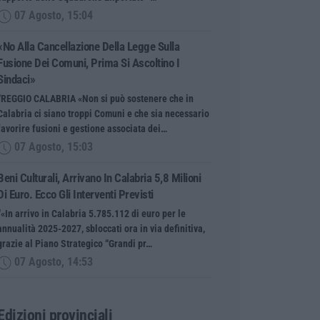
07 Agosto, 15:04
«No Alla Cancellazione Della Legge Sulla
Fusione Dei Comuni, Prima Si Ascoltino I
Sindaci»
“REGGIO CALABRIA «Non si può sostenere che in
Calabria ci siano troppi Comuni e che sia necessario
favorire fusioni e gestione associata dei…
07 Agosto, 15:03
Beni Culturali, Arrivano In Calabria 5,8 Milioni
Di Euro. Ecco Gli Interventi Previsti
“«In arrivo in Calabria 5.785.112 di euro per le
annualità 2025-2027, sbloccati ora in via definitiva,
grazie al Piano Strategico “Grandi pr…
07 Agosto, 14:53
Edizioni provinciali