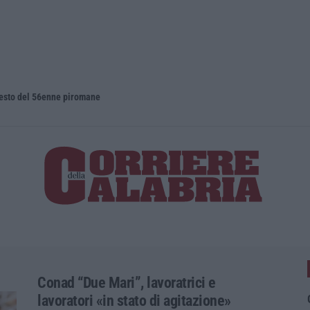
rresto del 56enne piromane
Conad “Due Mari”, lavoratrici e
lavoratori «in stato di agitazione»