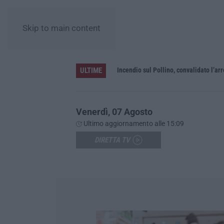
Skip to main content
ULTIME
Green Island, ricariche elettriche e un presidio sanitario. Anas attiva i nuovi servizi sull’A2 in Calabria
Incendio sul Pollino, convalidato l’a
Venerdì, 07 Agosto
Ultimo aggiornamento alle 15:09
DIRETTA TV