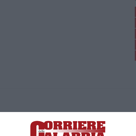
ica di News&Com S.r.l ©2012-
-2026. Tutti i diritti riservati.
ia, Lamezia Terme (CZ)
irettore responsabile Paola Militano |
Privacy