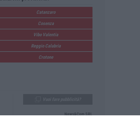
Catanzaro
Cosenza
Vibo Valentia
Reggio Calabria
Crotone
Vuoi fare pubblicità?
News&Com SRL
Telefono:
0968-53665
Email:
newsandcom@gmail.com