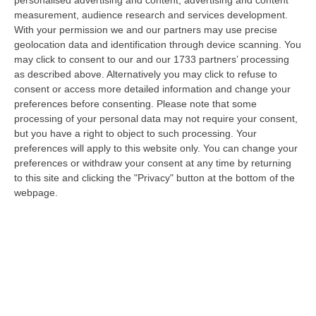
personalised advertising and content, advertising and content
“CATANZARO «Con un importante finanziamento di 800 mila euro, si potrà
measurement, audience research and services development.
dare avvio agli attesi lavori di ristrutturazione della Basilica dell…
With your permission we and our partners may use precise
07 Agosto, 22:02
geolocation data and identification through device scanning. You
may click to consent to our and our 1733 partners’ processing
Renzi: «Conte? Sarebbe Delittuoso Vannaccizzare La Coalizione»
as described above. Alternatively you may click to refuse to
consent or access more detailed information and change your
“ROMA «Conte sta giocando la sua partita, vedremo se le primarie si
preferences before consenting.
Please note that some
faranno, quando e con che formato, se a due Conte-Schlein o se ci
processing of your personal data may not require your consent,
sarann…
but you have a right to object to such processing. Your
07 Agosto, 21:35
preferences will apply to this website only. You can change your
preferences or withdraw your consent at any time by returning
Meteo, Altri 10 Giorni Di Caldo Estremo
to this site and clicking the "Privacy" button at the bottom of the
“ROMA La tregua varrà fino a domani: dopo il record di ieri con il bollino
webpage.
rosso per tutte le 27 città monitorate e oggi con 26 allerte mass…
07 Agosto, 20:33
Torna In Calabria: OSM Cerca Professionisti Calabresi Che Vivono
Al Nord E Che Hanno Voglia Di Rientrare Nella Terra Di Origine
“Se per anni lasciare la Calabria è stata una scelta quasi obbligata oggi è
possibile fare un’inversione di marcia grazie ad OSM Centro Cala…