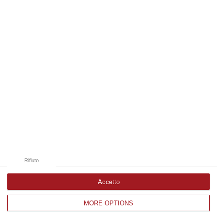
07 Agosto, 20:24
Edizioni provinciali
Catanzaro
Cosenza
Vibo Valentia
Reggio Calabria
Crotone
Rifiuto
Accetto
MORE OPTIONS
Corriere delle Calabria è una testata giornalistica di News&Com S.r.l