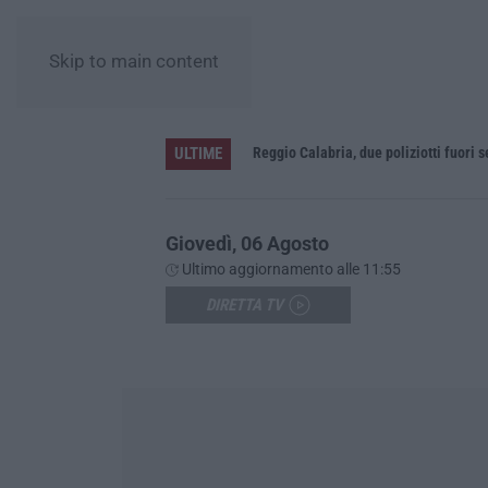
Skip to main content
ULTIME
Appalti pubblici gestiti da una struttura “ombra” tra Sicilia e Reggio Calabria: 12 misure cautelari
Reggio Calabria, due poliziotti fuori 
Giovedì, 06 Agosto
Ultimo aggiornamento alle 11:55
DIRETTA TV