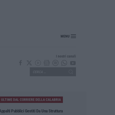
utto, morto a 86 anni il cantautore Francesco Guccini
MENU
I nostri canali
ULTIME DAL CORRIERE DELLA CALABRIA
Appalti Pubblici Gestiti Da Una Struttura