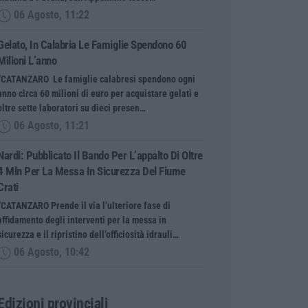
06 Agosto, 11:22
Gelato, In Calabria Le Famiglie Spendono 60
Milioni L’anno
“CATANZARO Le famiglie calabresi spendono ogni
anno circa 60 milioni di euro per acquistare gelati e
oltre sette laboratori su dieci presen…
06 Agosto, 11:21
Nardi: Pubblicato Il Bando Per L’appalto Di Oltre
4 Mln Per La Messa In Sicurezza Del Fiume
Crati
“CATANZARO Prende il via l’ulteriore fase di
affidamento degli interventi per la messa in
sicurezza e il ripristino dell’officiosità idrauli…
06 Agosto, 10:42
Edizioni provinciali