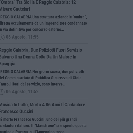
“ombra” Tra Sicilia E Reggio Calabria: 12
Misure Cautelari
“REGGIO CALABRIA Una struttura aziendale “ombra”,
diretta occultamente da un imprenditore condannato
in via definitiva per concorso esterno…
06 Agosto, 11:55
Reggio Calabria, Due Poliziotti Fuori Servizio
Salvano Una Donna Colta Da Un Malore In
Spiaggia
“REGGIO CALABRIA Nei giorni scorsi, due poliziotti
del Commissariato di Pubblica Sicurezza di Gioia
Tauro, liberi dal servizio, sono interve…
06 Agosto, 11:52
Musica In Lutto, Morto A 86 Anni Il Cantautore
Francesco Guccini
“È morto Francesco Guccini, uno dei più grandi
cantautori italiani. Il “Maestrone” si è spento questa
mattina a Pavana, sull’Appennino tosco…