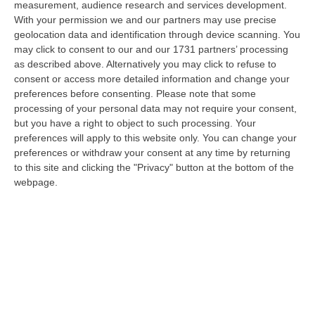
measurement, audience research and services development.
05 Agosto, 22:07
With your permission we and our partners may use precise
geolocation data and identification through device scanning. You
Ciclovia Dei Parchi Della Calabria: Al Via La Messa In Sicurezza
may click to consent to our and our 1731 partners’ processing
Del Tratto Fabrizia – Serra San Bruno
as described above. Alternatively you may click to refuse to
“SERRA SAN BRUNO Partono i lavori di riqualificazione e miglioramento
consent or access more detailed information and change your
della sicurezza lungo la Ciclovia dei Parchi della Calabria, concentra…
preferences before consenting.
Please note that some
05 Agosto, 21:56
processing of your personal data may not require your consent,
but you have a right to object to such processing. Your
Tari, Senese: «Rendere Efficiente Il Sistema Per Ridurre I Costi
preferences will apply to this website only. You can change your
Per I Cittadini E Aumentare I Salari»
preferences or withdraw your consent at any time by returning
to this site and clicking the "Privacy" button at the bottom of the
“CATANZARO A Lamezia Terme la Tari aumenta del 6,2% per le famiglie e
webpage.
del 17% per le imprese; a Crotone del 6,9%; a Catanzaro dell’1,63%. A…
05 Agosto, 21:23
Delmastro, No All’acquisizione Delle Chat. Bagarre Alla Camera
“ROMA L’Aula della Camera, a scrutinio segreto, ha confermato quanto
già votato dalla Giunta delle autorizzazioni, non consentendo alla magi…
05 Agosto, 21:07