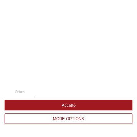
Edizioni provinciali
Catanzaro
Cosenza
Vibo Valentia
Reggio Calabria
Crotone
Rifiuto
Accetto
MORE OPTIONS
Corriere delle Calabria è una testata giornalistica di News&Com S.r.l
©2012-
-2026. Tutti i diritti riservati.
P.IVA. 03199620794, Via del mare 6/G, S.Eufemia, Lamezia Terme