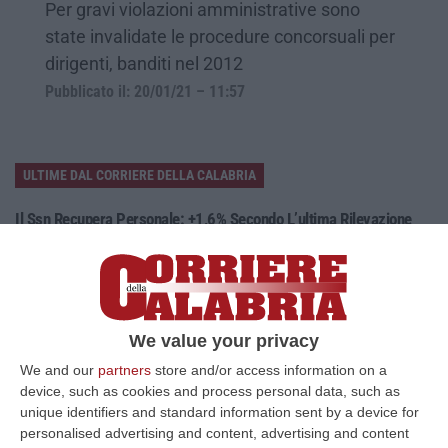
Per gravi violazioni amministrative sono
state invalidate le procedure concorsuali per
dirigenti, banditi nel 2012
Pubblicato il: 20/01/21 – 11:57
ULTIME DAL CORRIERE DELLA CALABRIA
Il Ssn Recupera Personale: +1,6% Secondo L’ultima Rilevazione
Ministeriale
“ROMA Il Servizio sanitario nazionale continua a recuperare personale
dopo gli anni di contrazione che hanno caratterizzato il decennio scor…
08 Agosto, 18:05
We value your privacy
’Ndrangheta, Il Bigliettino Dal Carcere Per Il Controllo Dei Boschi.
We and our
partners
store and/or access information on a
«Dovevamo Rispettare Mallamace»
device, such as cookies and process personal data, such as
“CATANZARO Un piccolo foglio che arriva dal carcere e diventa, nel
unique identifiers and standard information sent by a device for
racconto del collaboratore di giustizia, una sorta di lasciapassare. Rocc…
personalised advertising and content, advertising and content