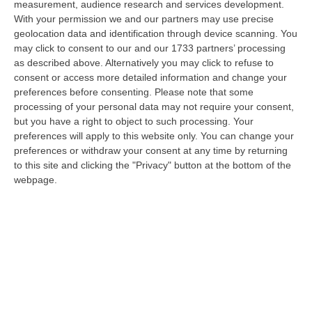
measurement, audience research and services development.
08 Agosto, 18:01
With your permission we and our partners may use precise
geolocation data and identification through device scanning. You
Dall’inferno Di Marcinelle Alla Sicurezza Di Oggi, Un Monito
may click to consent to our and our 1733 partners’ processing
Inascoltato Che Dura Da 70 Anni
as described above. Alternatively you may click to refuse to
“Il disastro di Marcinelle, avvenuto settant’anni orsono, l’8 agosto 1956,
consent or access more detailed information and change your
nella miniera Bois du Cazier in Belgio, che provocò la morte di 2…
preferences before consenting.
Please note that some
08 Agosto, 17:20
processing of your personal data may not require your consent,
but you have a right to object to such processing. Your
Incendio Al Policlinico Gemelli, Evacuati Diversi Pazienti
preferences will apply to this website only. You can change your
preferences or withdraw your consent at any time by returning
“Un incendio è divampato nella centrale elettrica adiacente al centro
to this site and clicking the "Privacy" button at the bottom of the
dialisi del Policlinico Gemelli di Roma. Tutti i pazienti sono stati t…
webpage.
08 Agosto, 16:37
La Magia Di Pinocchio A Panettieri: Il Piccolo Borgo Si Trasforma
In Fiaba – FOTO E VIDEO
“È il luogo che più di ogni altro ha saputo costruire il racconto
scenografico di una storia sacra, quella della natività. A Panettieri il P…
08 Agosto, 16:22