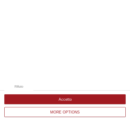
Edizioni provinciali
Catanzaro
Cosenza
Vibo Valentia
Reggio Calabria
Crotone
Rifiuto
Accetto
MORE OPTIONS
Corriere delle Calabria è una testata giornalistica di News&Com S.r.l
©2012-
-2026. Tutti i diritti riservati.
P.IVA. 03199620794, Via del mare 6/G, S.Eufemia, Lamezia Terme