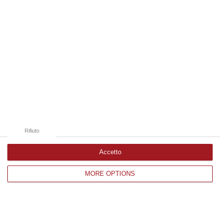
Catanzaro
Cosenza
Vibo Valentia
Reggio Calabria
Crotone
Rifiuto
Accetto
Corriere delle Calabria è una testata giornalistica di News&Com S.r.l
MORE OPTIONS
©2012-
-2026. Tutti i diritti riservati.
P.IVA. 03199620794, Via del mare 6/G, S.Eufemia, Lamezia Terme
(CZ)
Iscrizione tribunale di Lamezia Terme 5/2011 - Direttore