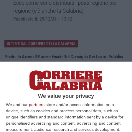
Ecco come sono distribuiti i posti regione per
regione (c’è anche la Calabria)
Pubblicato il: 29/12/24 – 13:12
ULTIME DAL CORRIERE DELLA CALABRIA
Ponte, In Arrivo Il Parere Finale Del Consiglio Dei Lavori Pubblici
“ROMA Va avanti l’iter autorizzativo per la realizzazione del Ponte sullo
Stretto. Per domani è atteso il parere finale del Consiglio Superi…
05 Agosto, 23:23
Accoltella Coetaneo Alla Gola Durante Un Litigio, Arrestato
We value your privacy
Sessantenne
We and our
partners
store and/or access information on a
“MAMMOLA Un sessantenne, F.S., originario della piana di Gioia Tauro, è
device, such as cookies and process personal data, such as
stato arrestato dai carabinieri a Cinquefrondi perché accusato del t…
unique identifiers and standard information sent by a device for
05 Agosto, 22:07
personalised advertising and content, advertising and content
measurement, audience research and services development.