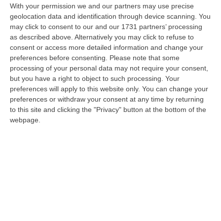
Ciclovia Dei Parchi Della Calabria: Al Via La Messa In Sicurezza
With your permission we and our partners may use precise
Del Tratto Fabrizia – Serra San Bruno
geolocation data and identification through device scanning. You
“SERRA SAN BRUNO Partono i lavori di riqualificazione e miglioramento
may click to consent to our and our 1731 partners’ processing
della sicurezza lungo la Ciclovia dei Parchi della Calabria, concentra…
as described above. Alternatively you may click to refuse to
consent or access more detailed information and change your
05 Agosto, 21:56
preferences before consenting.
Please note that some
processing of your personal data may not require your consent,
Tari, Senese: «Rendere Efficiente Il Sistema Per Ridurre I Costi
but you have a right to object to such processing. Your
Per I Cittadini E Aumentare I Salari»
preferences will apply to this website only. You can change your
“CATANZARO A Lamezia Terme la Tari aumenta del 6,2% per le famiglie e
preferences or withdraw your consent at any time by returning
del 17% per le imprese; a Crotone del 6,9%; a Catanzaro dell’1,63%. A…
to this site and clicking the "Privacy" button at the bottom of the
05 Agosto, 21:23
webpage.
Delmastro, No All’acquisizione Delle Chat. Bagarre Alla Camera
“ROMA L’Aula della Camera, a scrutinio segreto, ha confermato quanto
già votato dalla Giunta delle autorizzazioni, non consentendo alla magi…
05 Agosto, 21:07
Edizioni provinciali